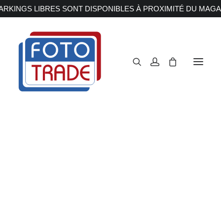
RKINGS LIBRES SONT DISPONIBLES À PROXIMITÉ DU MAGA
APPAREILS PHOTOS
Reflex
Hybride
Compact
Moyen format
OBJECTIFS
Canon
Nikon
Fujifilm
Sony
Irix
Olympus M.ZUIKO
Laowa