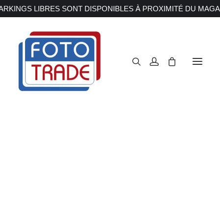
RKINGS LIBRES SONT DISPONIBLES À PROXIMITÉ DU MAGA
APPAREILS PHOTOS
Reflex
Hybride
Compact
Moyen format
OBJECTIFS
Canon
Nikon
Fujifilm
Sony
Irix
Olympus M.ZUIKO
Laowa