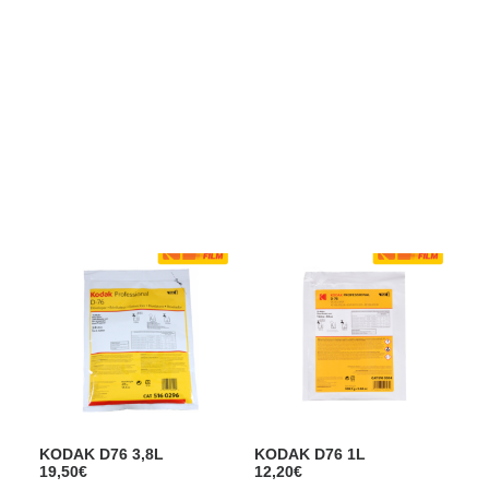
Films Couleur
Films Noir et Blanc
Appareil compact
Show filters
KODAK D76 3,8L
KODAK D76 1L
19,50
€
12,20
€