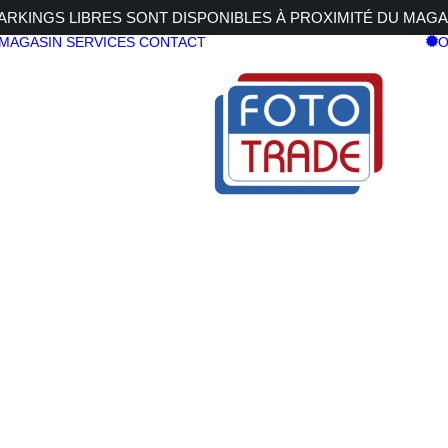
RKINGS LIBRES SONT DISPONIBLES À PROXIMITÉ DU MAGA
 MAGASIN
SERVICES
CONTACT
O
35-36p
AK PORTRA 400 135-36p
KODAK PO
400 135-36