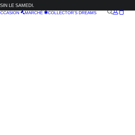
SIN LE SAMEDI.
CCASION
MARCHÉ
COLLECTOR’S DREAMS
RTRA
p