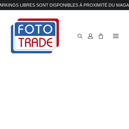
RKINGS LIBRES SONT DISPONIBLES À PROXIMITÉ DU MAGA
APPAREILS PHOTOS
Reflex
Hybride
Compact
Moyen format
OBJECTIFS
Canon
Nikon
Fujifilm
Sony
Irix
Olympus M.ZUIKO
Laowa