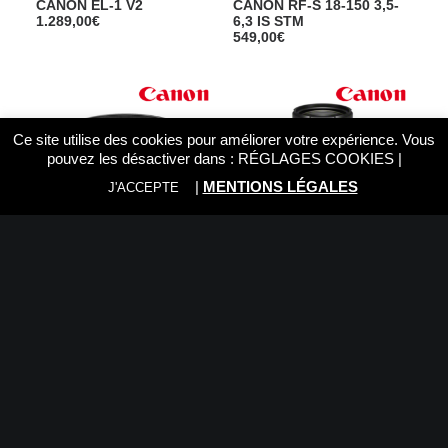
CANON EL-1 V2
CANON RF-S 18-150 3,5-
1.289,00
€
6,3 IS STM
549,00
€
Ce site utilise des cookies pour améliorer votre expérience. Vous
pouvez les désactiver dans :
RÉGLAGES COOKIES
|
|
MENTIONS LÉGALES
J'ACCEPTE
CANON RF-S 14-30 4-6,3
CANON RF 75-300 4-5,6
IS STM PZ
289,00
€
409,00
€