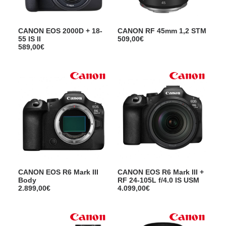
CANON EOS 2000D + 18-
CANON RF 45mm 1,2 STM
55 IS II
509,00
€
589,00
€
CANON EOS R6 Mark III
CANON EOS R6 Mark III +
Body
RF 24-105L f/4.0 IS USM
2.899,00
€
4.099,00
€