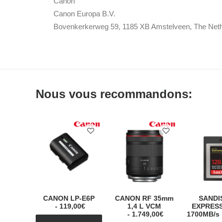
Canon
Canon Europa B.V.
Bovenkerkerweg 59, 1185 XB Amstelveen, The Net
Nous vous recommandons:
CANON LP-E6P
CANON RF 35mm
SANDI
119,00
€
1,4 L VCM
EXPRESS
1.749,00
€
1700MB/s