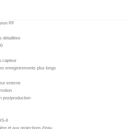
Canon RF
 détaillées
00
u capteur
des enregistrements plus longs
eur externe
 motion
n postproduction
S-II
ière et aux projections d’eau