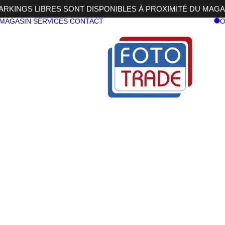
RKINGS LIBRES SONT DISPONIBLES À PROXIMITÉ DU MAGA
 MAGASIN
SERVICES
CONTACT
O
20-50 f4,0 L IS USM PZ
S R6 V + RF 20-50 f4,0 L IS USM PZ
CANON EOS
RF 20-50 f4