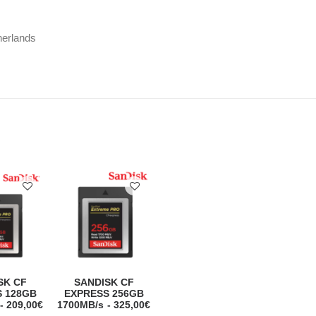
herlands
SK CF
SANDISK CF
 128GB
EXPRESS 256GB
209,00
€
1700MB/s
325,00
€