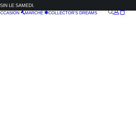
SIN LE SAMEDI.
CCASION
MARCHÉ
COLLECTOR’S DREAMS
 R6 V +
,0 L IS