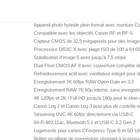
Caractéristiques du Canon EOS R6 V
Appareil photo hybride plein format avec monture 
Compatible avec les objectifs Canon RF et RF-S
Capteur CMOS de 32,5 mégapixels pour des images
Processeur DIGIC X avec plage ISO de 100 à 64.0
Stabilisation d’image 5 axes jusqu’à 7,5 stops
Dual Pixel CMOS AF II avec couverture complète d
Refroidissement actif avec ventilateur intégré pour 
Enregistrement 7K 60fps RAW Open Gate en 3:2
Enregistrement RAW 7K 60p interne, sans enregistr
4K 120fps et 2K / Full HD jusqu’à 180p pour le slow
Canon Log 2 et Canon Log 3 pour plus de contrôle e
Streaming UVC 4K 60fps directement via USB-C
Wi-Fi 802.11ac, Bluetooth 5.1 et USB-C 3.2 Gen 2
Logements pour cartes CFexpress Type B et SD UH
Boîtier en alliage de magnésium résistant à la pouss