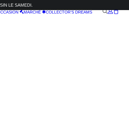
SIN LE SAMEDI.
CCASION
MARCHÉ
COLLECTOR’S DREAMS
S R6 V