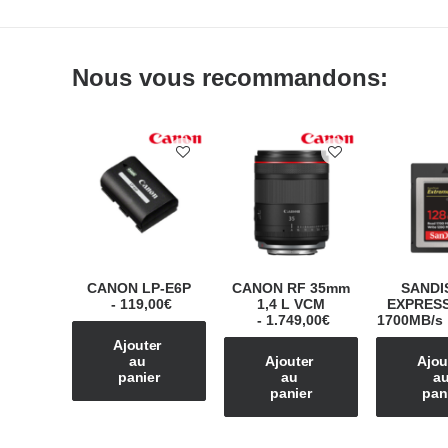
Nous vous recommandons:
CANON LP-E6P
CANON RF 35mm
SANDI
119,00
€
1,4 L VCM
EXPRESS
1.749,00
€
1700MB/s
Ajouter 
au 
Ajouter 
Ajout
panier
au 
au
panier
pan