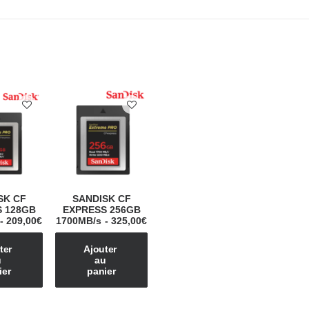
SK CF
SANDISK CF
 128GB
EXPRESS 256GB
209,00
€
1700MB/s
325,00
€
er 
Ajouter 
 
au 
ier
panier