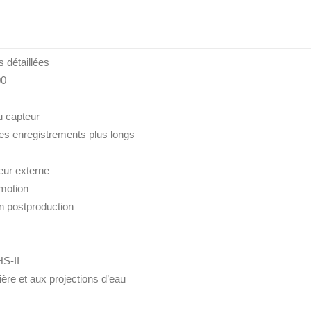
Canon RF
 détaillées
00
u capteur
des enregistrements plus longs
eur externe
 motion
n postproduction
S-II
ière et aux projections d’eau