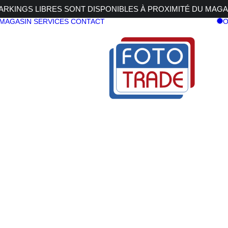
RKINGS LIBRES SONT DISPONIBLES À PROXIMITÉ DU MAGA
 MAGASIN
SERVICES
CONTACT
O
y
OS R6 V Body
CANON EO
Body