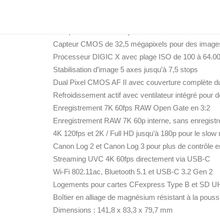
Appareil photo hybride plein format avec monture 
Compatible avec les objectifs Canon RF et RF-S
Capteur CMOS de 32,5 mégapixels pour des images
Processeur DIGIC X avec plage ISO de 100 à 64.0
Stabilisation d’image 5 axes jusqu’à 7,5 stops
Dual Pixel CMOS AF II avec couverture complète d
Refroidissement actif avec ventilateur intégré pour 
Enregistrement 7K 60fps RAW Open Gate en 3:2
Enregistrement RAW 7K 60p interne, sans enregistr
4K 120fps et 2K / Full HD jusqu’à 180p pour le slow
Canon Log 2 et Canon Log 3 pour plus de contrôle e
Streaming UVC 4K 60fps directement via USB-C
Wi-Fi 802.11ac, Bluetooth 5.1 et USB-C 3.2 Gen 2
Logements pour cartes CFexpress Type B et SD UH
Boîtier en alliage de magnésium résistant à la pouss
Dimensions : 141,8 x 83,3 x 79,7 mm