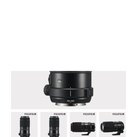
Films Couleur
Films Noir et Blanc
Appareil compact