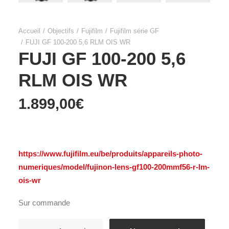
Accueil
Objectifs
Fujifilm
Fujifilm série GF
FUJI GF 100-200 5,6 RLM OIS WR
FUJI GF 100-200 5,6
RLM OIS WR
1.899,00
€
https://www.fujifilm.eu/be/produits/appareils-photo-
numeriques/model/fujinon-lens-gf100-200mmf56-r-lm-
ois-wr
Sur commande
quantité