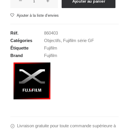
Ajouter au panier
de
FUJI
Ajouter à la liste d’envies
GF
100-
Réf.
860403
200
Catégories
Objectifs
,
Fujifilm série GF
5,6
Étiquette
Fujifilm
RLM
Brand
Fujifilm
OIS
WR
Livraison gratuite pour toute commande supérieure à