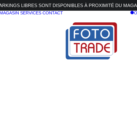
RKINGS LIBRES SONT DISPONIBLES À PROXIMITÉ DU MAGA
 MAGASIN
SERVICES
CONTACT
O
 45 2,8R WR
FUJI GF 45
1.699,00
€