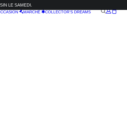
SIN LE SAMEDI.
CCASION
MARCHÉ
COLLECTOR’S DREAMS
 2,8R WR