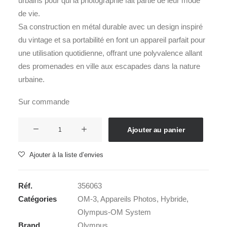
urbains pour qui la photographie fait partie de leur mode
de vie.
Sa construction en métal durable avec un design inspiré
du vintage et sa portabilité en font un appareil parfait pour
une utilisation quotidienne, offrant une polyvalence allant
des promenades en ville aux escapades dans la nature
urbaine.
Sur commande
quantité
Ajouter au panier
de
OM
Ajouter à la liste d’envies
SYSTEM
OM-
Réf.
356063
3
Catégories
OM-3
,
Appareils Photos
,
Hybride
,
+
Olympus-OM System
12-
Brand
Olympus