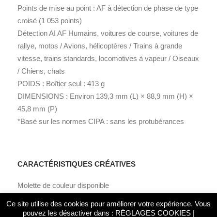
Points de mise au point : AF à détection de phase de type
croisé (1 053 points)
Détection AI AF Humains, voitures de course, voitures de
rallye, motos / Avions, hélicoptères / Trains à grande
vitesse, trains standards, locomotives à vapeur / Oiseaux
/ Chiens, chats
POIDS : Boîtier seul : 413 g
DIMENSIONS : Environ 139,3 mm (L) × 88,9 mm (H) ×
45,8 mm (P)
*Basé sur les normes CIPA : sans les protubérances
CARACTÉRISTIQUES CRÉATIVES
Molette de couleur disponible
Effet de filtre de couleur : Aucun/8 couleurs (Rouge,
Ce site utilise des cookies pour améliorer votre expérience. Vous
Orange, Jaune, Jaune-Vert, Vert, Cyan, Bleu, Magenta)
pouvez les désactiver dans :
RÉGLAGES COOKIES
|