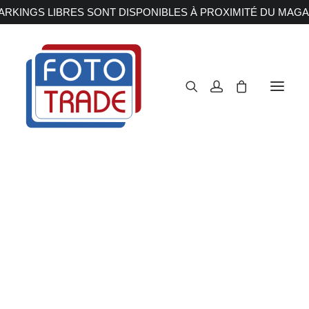
RKINGS LIBRES SONT DISPONIBLES À PROXIMITÉ DU MAGA
APPAREILS PHOTOS
Reflex
Hybride
Compact
Moyen format
OBJECTIFS
Canon
Nikon
Fujifilm
Sony
Irix
Olympus M.ZUIKO
Laowa