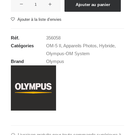
quantité
Ajouter au panier
de
OM
Ajouter à la liste d’envies
SYSTEM
OM-
Réf.
356058
5
Catégories
OM-5 II
,
Appareils Photos
,
Hybride
,
II
Olympus-OM System
+
Brand
Olympus
12-
45mm
Noir
Livraison gratuite pour toute commande supérieure à