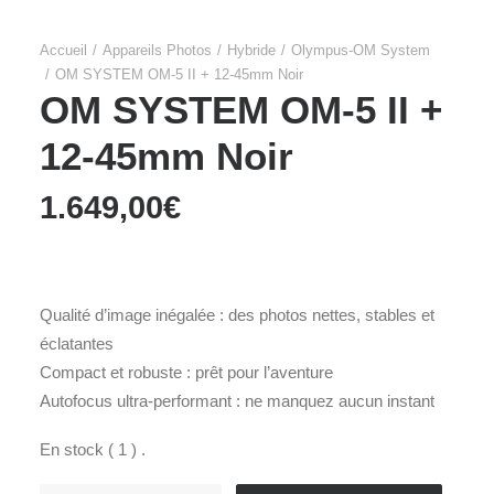
Accueil
Appareils Photos
Hybride
Olympus-OM System
OM SYSTEM OM-5 II + 12-45mm Noir
OM SYSTEM OM-5 II +
12-45mm Noir
1.649,00
€
Qualité d’image inégalée : des photos nettes, stables et
éclatantes
Compact et robuste : prêt pour l’aventure
Autofocus ultra-performant : ne manquez aucun instant
En stock ( 1 ) .