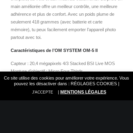
main améliorée offre un meilleur contrôle, une meilleure
adhérence et plus de confort. Avec un poids plume de
seulement 418 grammes (avec batterie et carte
mémoire), tu peux facilement emporter l’appareil photo
partout avec toi.
Caractéristiques de l’OM SYSTEM OM-5 II
Capteur : 20,4 mégapixels 4/3 Stacked BSI Live MOS
Monture d’objectif : Micro Four Thirds
Ce site utilise des cookies pour améliorer votre expérience. Vous
Des photos nettes, stables et éclatantes, où que tu sois
pouvez les désactiver dans :
RÉGLAGES COOKIES
|
Prêt pour l’aventure, quel que soit le temps
|
MENTIONS LÉGALES
J'ACCEPTE
Le bouton CP permet d’accéder rapidement aux fonctions
les plus avancées
Autofocus rapide et précis
Fonctions comme Live Composite, Night Vision ou Starry
Sky AF pour la photo de nuit
Dimensions : 125,3 x 85,2 x 52,0 mm