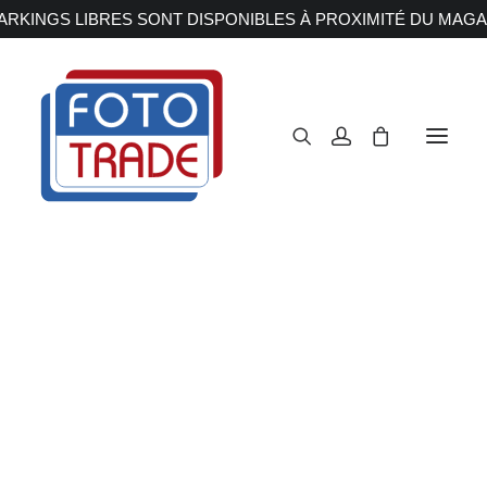
RKINGS LIBRES SONT DISPONIBLES À PROXIMITÉ DU MAGA
APPAREILS PHOTOS
Reflex
Hybride
Compact
Moyen format
OBJECTIFS
Canon
Nikon
Fujifilm
Sony
Irix
Olympus M.ZUIKO
Laowa