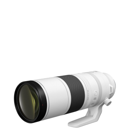
Films Couleur
Films Noir et Blanc
Appareil compact