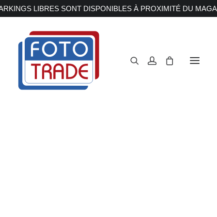
RKINGS LIBRES SONT DISPONIBLES À PROXIMITÉ DU MAGA
APPAREILS PHOTOS
Reflex
Hybride
Compact
Moyen format
OBJECTIFS
Canon
Nikon
Fujifilm
Sony
Irix
Olympus M.ZUIKO
Laowa