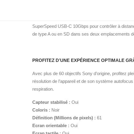
TRANSFERT ET CONNECTIVITÉ À GRANDE VIT
Répondant aux besoins des professionnels, l’α7RV o
SuperSpeed USB-C 10Gbps pour contrôler à distance 
de type A ou en SD dans ses deux emplacements de c
PROFITEZ D’UNE EXPÉRIENCE OPTIMALE GRÂ
Avec plus de 60 objectifs Sony d’origine, profitez pl
résolution de l’appareil et de son système autofocus 
respiration.
Capteur stabilisé :
Oui
Coloris :
Noir
Définition (Millions de pixels) :
61
Ecran orientable :
Oui
Ecran tactile :
Oui