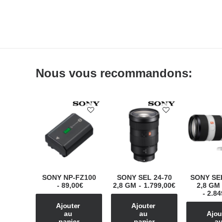
Nous vous recommandons:
SONY NP-FZ100
SONY SEL 24-70
SONY SEL
89,00
€
2,8 GM
1.799,00
€
2,8 GM 
2.84
Ajouter 
Ajouter 
au 
au 
Ajout
panier
panier
au