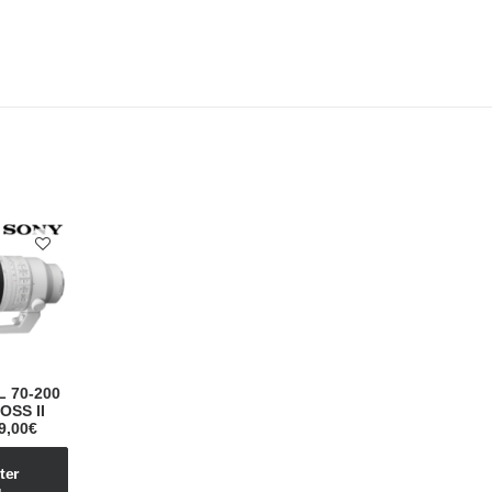
 70-200
OSS II
9,00
€
er 
 