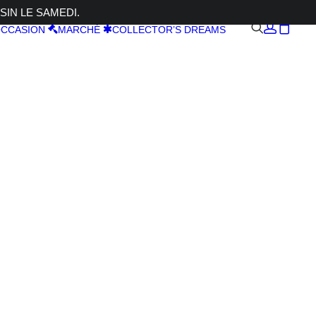
SIN LE SAMEDI.
CCASION
MARCHÉ
COLLECTOR’S DREAMS
A 7R V