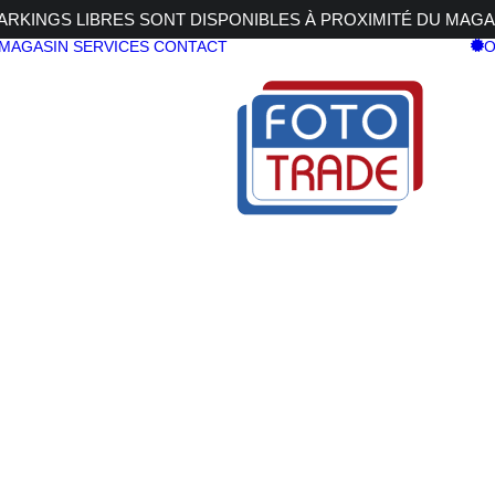
RKINGS LIBRES SONT DISPONIBLES À PROXIMITÉ DU MAGA
 MAGASIN
SERVICES
CONTACT
O
 V
SONY ALPHA 7R V
SONY ALPH
3.999,00
€