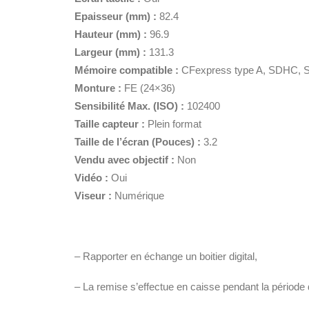
Epaisseur (mm) :
82.4
Hauteur (mm) :
96.9
Largeur (mm) :
131.3
Mémoire compatible :
CFexpress type A, SDHC,
Monture :
FE (24×36)
Sensibilité Max. (ISO) :
102400
Taille capteur :
Plein format
Taille de l’écran (Pouces) :
3.2
Vendu avec objectif :
Non
Vidéo :
Oui
Viseur :
Numérique
– Rapporter en échange un boitier digital,
– La remise s’effectue en caisse pendant la période 