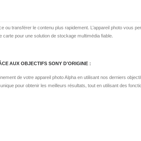
ESSE :
ffre une connectivité actualisée avec une vitesse de transfert Wi-Fi
ou transférer le contenu plus rapidement. L’appareil photo vous per
arte pour une solution de stockage multimédia fiable.
CE AUX OBJECTIFS SONY D’ORIGINE :
einement de votre appareil photo Alpha en utilisant nos derniers object
unique pour obtenir les meilleurs résultats, tout en utilisant des fonc