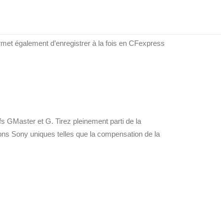
 2,4Ghz/5Ghz haute vitesse et une connexion
met également d’enregistrer à la fois en CFexpress
ifs GMaster et G. Tirez pleinement parti de la
tions Sony uniques telles que la compensation de la