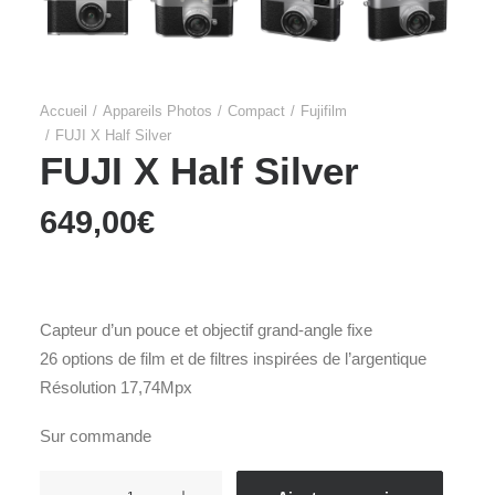
Accueil
Appareils Photos
Compact
Fujifilm
FUJI X Half Silver
FUJI X Half Silver
649,00
€
Capteur d’un pouce et objectif grand-angle fixe
26 options de film et de filtres inspirées de l’argentique
Résolution 17,74Mpx
Sur commande
quantité