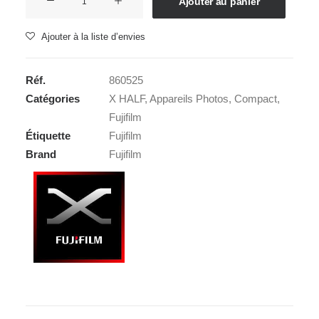
Ajouter au panier
de
FUJI
Ajouter à la liste d’envies
X
Half
Réf.
860525
Silver
Catégories
X HALF
,
Appareils Photos
,
Compact
,
Fujifilm
Étiquette
Fujifilm
Brand
Fujifilm