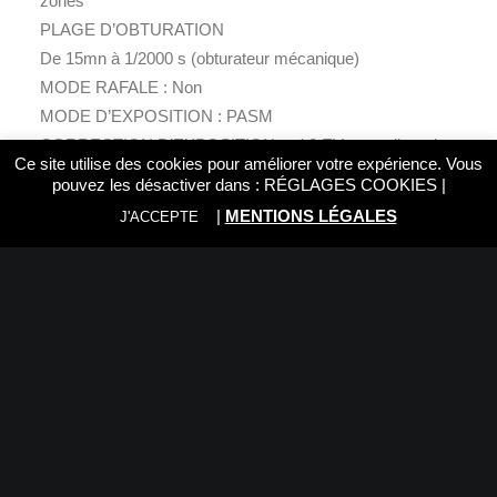
zones
PLAGE D’OBTURATION
De 15mn à 1/2000 s (obturateur mécanique)
MODE RAFALE : Non
MODE D’EXPOSITION : PASM
CORRECTION D’EXPOSITION : +/-3 EV par paliers de
Ce site utilise des cookies pour améliorer votre expérience. Vous
1/3 EV
pouvez les désactiver dans :
RÉGLAGES COOKIES
|
ÉCRAN : Ecran LCD tactile 2,4” aspect 4:3 // 0,92
|
MENTIONS LÉGALES
J'ACCEPTE
Millions de points
MISE AU POINT : AF unique, continu et manuel
MODES DE PRISE DE VUE : Filtres avancés
CONNECTIVITÉ : Wi-Fi, Bluetooth ver5 .2, USB 2.0
(USB-C)
VIDÉO : Full HD à 48p
MÉDIA DE STOCKAGE : Carte SD (max 2GB) / SDHC
(Max 32GB) / SDXC (Max 2TB) / UHS-1
DIMENSIONS :105,8 mm x 64,3 mm x 30 mm
POIDS :Env. 240g (avec batterie et carte mémoire)