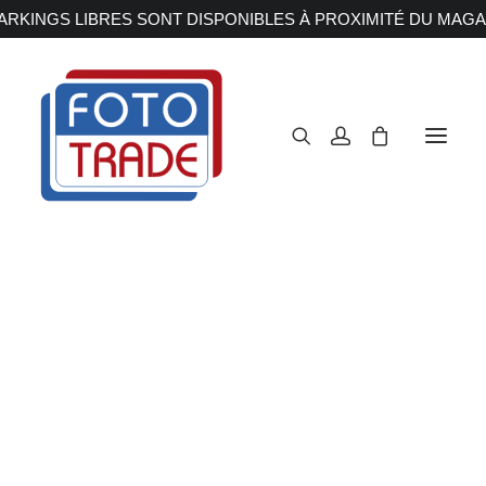
RKINGS LIBRES SONT DISPONIBLES À PROXIMITÉ DU MAGA
APPAREILS PHOTOS
Reflex
Hybride
Compact
Moyen format
OBJECTIFS
Canon
Nikon
Fujifilm
Sony
Irix
Olympus M.ZUIKO
Laowa