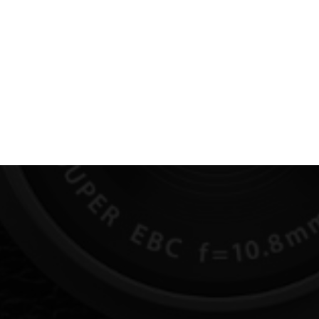
Films Couleur
Films Noir et Blanc
Appareil compact