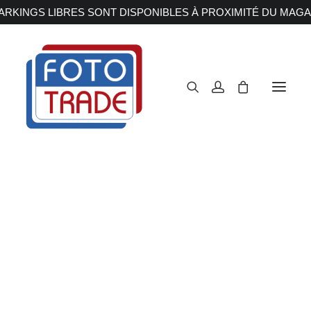
RKINGS LIBRES SONT DISPONIBLES À PROXIMITÉ DU MAGA
APPAREILS PHOTOS
Reflex
Hybride
Compact
Moyen format
OBJECTIFS
Canon
Nikon
Fujifilm
Sony
Irix
Olympus M.ZUIKO
Laowa