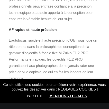
professionnels peuvent faire confiance à la précision
technologique et au soin apporté à la conception pour
capturer la véritable beauté de leur sujet.
AF rapide et haute précision
L’autofocus rapide et haute précision d’Olympus joue un
rôle central dans la philosophie de conception de la
gamme d’objectifs à focale fixe M.Zuiko F1.2 PRO.
Performants et rapides, les objectifs F1.2 PRO
garantissent aux photographes de ne jamais rater une
prise de vue capitale, ce qui en fait les leaders de leur
catégorie.
Ce site utilise des cookies pour améliorer votre expérience. Vous
Mobilité maximum.
pouvez les désactiver dans :
RÉGLAGES COOKIES
|
|
MENTIONS LÉGALES
J'ACCEPTE
Avec l’objectif M.Zuiko Digital ED 45mm 1:1.2 PRO, la
performance est synonyme d”excellence, une résolution