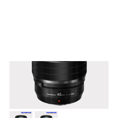
Films Couleur
Films Noir et Blanc
Appareil compact