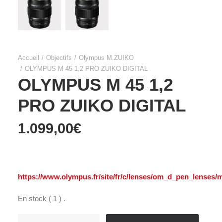
Accueil
Objectifs
Olympus M.ZUIKO
OLYMPUS M 45 1,2 PRO ZUIKO DIGITAL
OLYMPUS M 45 1,2
PRO ZUIKO DIGITAL
1.099,00
€
https://www.olympus.fr/site/fr/c/lenses/om_d_pen_lense
En stock ( 1 ) .
quantité