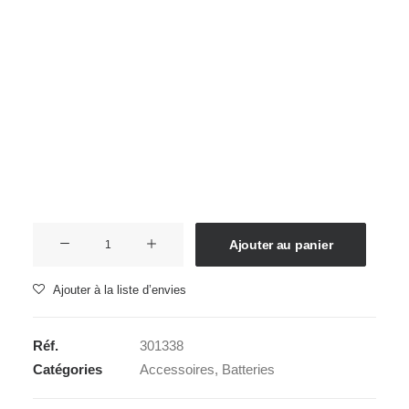
Films Couleur
Films Noir et Blanc
Accueil
Accessoires
Batteries
OLYMPUS BLS-50
Appareil compact
OLYMPUS BLS-50
59,00
€
En stock .
quantité
Ajouter au panier
de
OLYMPUS
Ajouter à la liste d’envies
BLS-
50
Réf.
301338
Catégories
Accessoires
,
Batteries