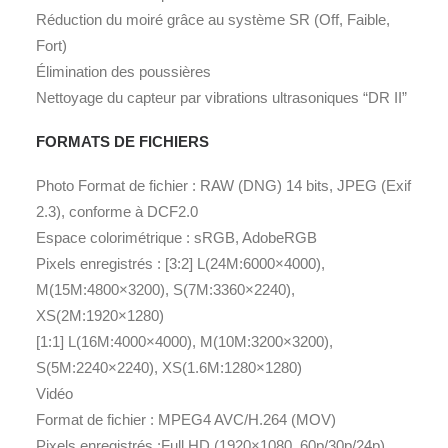
Réduction du moiré grâce au système SR (Off, Faible,
Fort)
Élimination des poussières
Nettoyage du capteur par vibrations ultrasoniques “DR II”
FORMATS DE FICHIERS
Photo
Format de fichier : RAW (DNG) 14 bits, JPEG (Exif
2.3), conforme à DCF2.0
Espace colorimétrique
:
sRGB, AdobeRGB
Pixels enregistrés
:
[3:2] L(24M:6000×4000),
M(15M:4800×3200), S(7M:3360×2240),
XS(2M:1920×1280)
[1:1] L(16M:4000×4000), M(10M:3200×3200),
S(5M:2240×2240), XS(1.6M:1280×1280)
Vidéo
Format de fichier : MPEG4 AVC/H.264 (MOV)
Pixels enregistrés :Full HD (1920×1080, 60p/30p/24p),