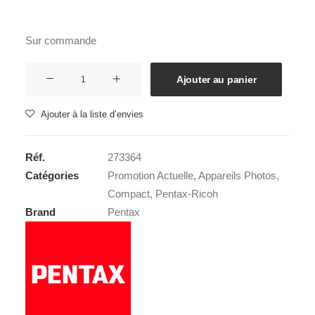
Sur commande
quantité
Ajouter au panier
de
RICOH
Ajouter à la liste d’envies
GR
IIIx
Réf.
273364
Catégories
Promotion Actuelle
,
Appareils Photos
,
Compact
,
Pentax-Ricoh
Brand
Pentax