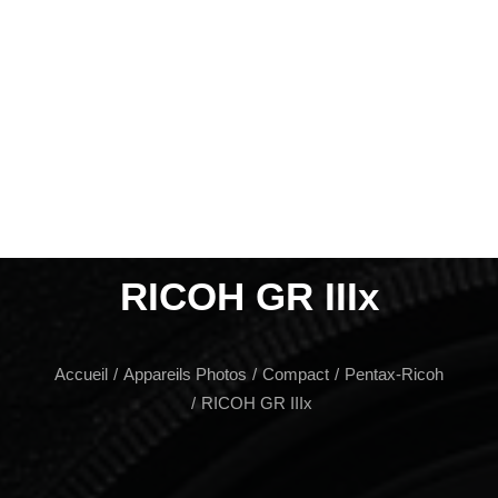
Films Couleur
Films Noir et Blanc
Appareil compact
RICOH GR IIIx
Accueil
Appareils Photos
Compact
Pentax-Ricoh
RICOH GR IIIx