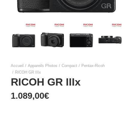
Accueil
Appareils Photos
Compact
Pentax-Ricoh
RICOH GR IIIx
RICOH GR IIIx
1.089,00
€