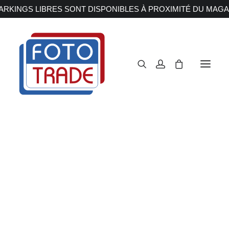
RKINGS LIBRES SONT DISPONIBLES À PROXIMITÉ DU MAGA
APPAREILS PHOTOS
Reflex
Hybride
Compact
Moyen format
OBJECTIFS
Canon
Nikon
Fujifilm
Sony
Irix
Olympus M.ZUIKO
Laowa