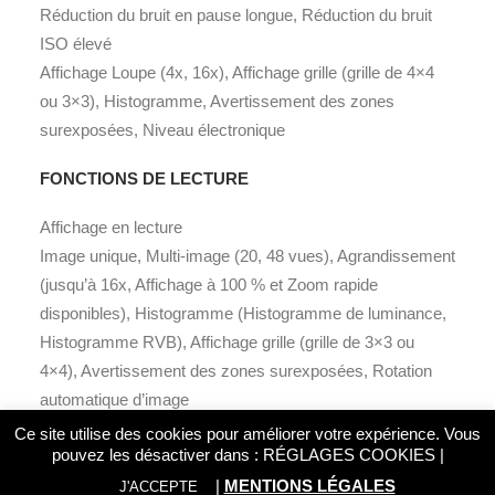
Réduction du bruit en pause longue, Réduction du bruit
ISO élevé
Affichage
Loupe (4x, 16x), Affichage grille (grille de 4×4
ou 3×3), Histogramme, Avertissement des zones
surexposées, Niveau électronique
FONCTIONS DE LECTURE
Affichage en lecture
Image unique, Multi-image (20, 48 vues), Agrandissement
(jusqu’à 16x, Affichage à 100 % et Zoom rapide
disponibles), Histogramme (Histogramme de luminance,
Histogramme RVB), Affichage grille (grille de 3×3 ou
4×4), Avertissement des zones surexposées, Rotation
automatique d’image
Réglage des paramètres de base
Ce site utilise des cookies pour améliorer votre expérience. Vous
pouvez les désactiver dans :
RÉGLAGES COOKIES
|
Luminosité, Saturation, Teinte, Contraste, Netteté
Développement RAW
|
MENTIONS LÉGALES
J'ACCEPTE