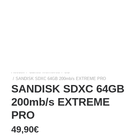
Films Couleur
Films Noir et Blanc
Appareil compact
Accueil
Cartes Mémoires
SD
SANDISK SDXC 64GB 200mb/s EXTREME PRO
SANDISK SDXC 64GB
200mb/s EXTREME
PRO
49,90
€