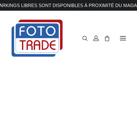
RKINGS LIBRES SONT DISPONIBLES À PROXIMITÉ DU MAGA
APPAREILS PHOTOS
Reflex
Hybride
Compact
Moyen format
OBJECTIFS
Canon
Nikon
Fujifilm
Sony
Irix
Olympus M.ZUIKO
Laowa