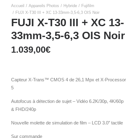
Accueil
Appareils Photos
Hybride
Fujifilm
FUJI X-T30 III + XC 13-33mm-3,5-6,3 OIS Noir
FUJI X-T30 III + XC 13-
33mm-3,5-6,3 OIS Noir
1.039,00
€
Capteur X-Trans™ CMOS 4 de 26,1 Mpx et X-Processor
5
Autofocus à détection de sujet – Vidéo 6.2K/30p, 4K/60p
& FHD/240p
Nouvelle molette de simulation de film – LCD 3.0″ tactile
Sur commande