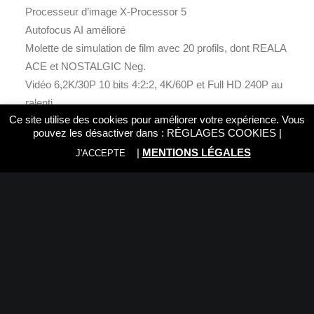
Processeur d’image X-Processor 5
Autofocus AI amélioré
Molette de simulation de film avec 20 profils, dont REALA
ACE et NOSTALGIC Neg.
Vidéo 6,2K/30P 10 bits 4:2:2, 4K/60P et Full HD 240P au
ralenti
Ce site utilise des cookies pour améliorer votre expérience. Vous
Stabilisation d’image numérique pour des
pouvez les désactiver dans :
RÉGLAGES COOKIES
|
enregistrements vidéo fluides
|
MENTIONS LÉGALES
J'ACCEPTE
Flash escamotable
Mode AUTO avec reconnaissance automatique de scène
Écran LCD inclinable
Couleur : argent charbon
Autonomie de la batterie : environ 425 photos
Poids : environ 378 g (batterie et carte mémoire incluses)
Connexion sans fil avec les imprimantes FUJIFILM
INSTAX Link