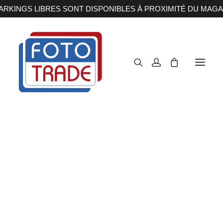
RKINGS LIBRES SONT DISPONIBLES À PROXIMITÉ DU MAGA
APPAREILS PHOTOS
Reflex
Hybride
Compact
Moyen format
OBJECTIFS
Canon
Nikon
Fujifilm
Sony
Irix
Olympus M.ZUIKO
Laowa