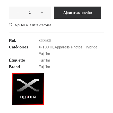
quantité
Ajouter au panier
de
FUJI
Ajouter à la liste d’envies
X-
T30
Réf.
860536
III
Catégories
X-T30 III
,
Appareils Photos
,
Hybride
,
+
Fujifilm
XC
Étiquette
Fujifilm
13-
Brand
Fujifilm
33mm-
3,5-
6,3
OIS
Noir