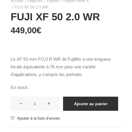
Accueil
Objectifs
Fujifilm
Fujifilm série X
FUJI XF 50 2.0 WR
FUJI XF 50 2.0 WR
449,00
€
Le XF 50 mm F/2,0 R WR de Fujifilm a une longueur
focale équivalente à 76 mm pour une variété
d’applications, y compris les portraits.
En stock .
quantité
Ajouter au panier
de
FUJI
Ajouter à la liste d’envies
XF
50