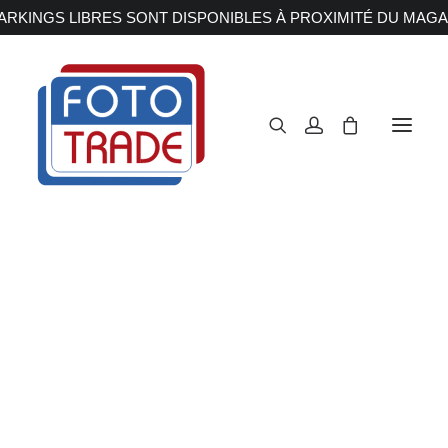
RKINGS LIBRES SONT DISPONIBLES À PROXIMITÉ DU MAGA
APPAREILS PHOTOS
Reflex
Hybride
Compact
Moyen format
OBJECTIFS
Canon
Nikon
Fujifilm
Sony
Irix
Olympus M.ZUIKO
Laowa