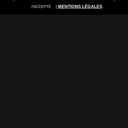
|
MENTIONS LÉGALES
J'ACCEPTE
Nous vous recommandons:
Rien trouvé.
© 2026 Foto Trade Luxembourg. | Tous droits réservés.