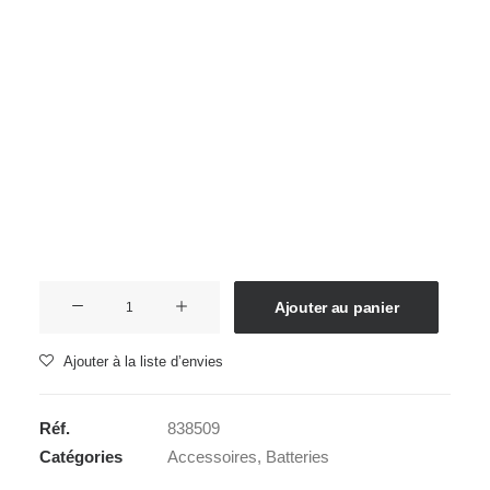
Films Couleur
Films Noir et Blanc
Appareil compact
Accueil
Accessoires
Batteries
FUJI NP-W126S
FUJI NP-W126S
59,00
€
En stock .
quantité
Ajouter au panier
de
FUJI
Ajouter à la liste d’envies
NP-
W126S
Réf.
838509
Catégories
Accessoires
,
Batteries