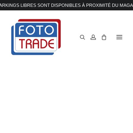
RKINGS LIBRES SONT DISPONIBLES À PROXIMITÉ DU MAGA
APPAREILS PHOTOS
Reflex
Hybride
Compact
Moyen format
OBJECTIFS
Canon
Nikon
Fujifilm
Sony
Irix
FUJI NP-W126S
Olympus M.ZUIKO
Laowa