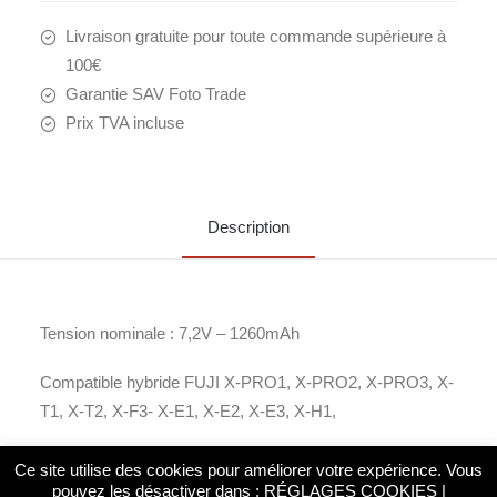
Livraison gratuite pour toute commande supérieure à
100€
Garantie SAV Foto Trade
Prix TVA incluse
Description
Tension nominale : 7,2V – 1260mAh
Compatible hybride FUJI X-PRO1, X-PRO2, X-PRO3, X-
T1, X-T2, X-F3- X-E1, X-E2, X-E3, X-H1,
Ce site utilise des cookies pour améliorer votre expérience. Vous
pouvez les désactiver dans :
RÉGLAGES COOKIES
|