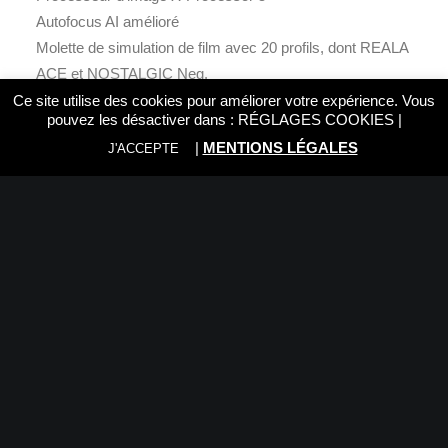
Autofocus AI amélioré
Molette de simulation de film avec 20 profils, dont REALA
ACE et NOSTALGIC Neg.
Vidéo 6,2K/30P 10 bits 4:2:2, 4K/60P et Full HD 240P au
Ce site utilise des cookies pour améliorer votre expérience. Vous
pouvez les désactiver dans :
RÉGLAGES COOKIES
|
ralenti
|
MENTIONS LÉGALES
J'ACCEPTE
Stabilisation d’image numérique pour des
enregistrements vidéo fluides
Flash escamotable
Mode AUTO avec reconnaissance automatique de scène
Écran LCD inclinable
Couleur : argent charbon
Autonomie de la batterie : environ 425 photos
Poids : environ 378 g (batterie et carte mémoire incluses)
Connexion sans fil avec les imprimantes FUJIFILM
INSTAX Link
Contenu de l’emballage