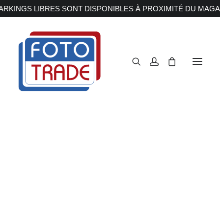
RKINGS LIBRES SONT DISPONIBLES À PROXIMITÉ DU MAGA
APPAREILS PHOTOS
Reflex
Hybride
Compact
Moyen format
OBJECTIFS
Canon
Nikon
Fujifilm
Sony
Irix
Olympus M.ZUIKO
Laowa