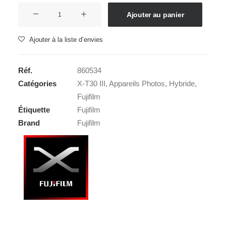
quantité
Ajouter au panier
de
FUJI
Ajouter à la liste d’envies
X-
T30
Réf.
860534
III
Catégories
X-T30 III
,
Appareils Photos
,
Hybride
,
Body
Fujifilm
Silver
Étiquette
Fujifilm
Brand
Fujifilm