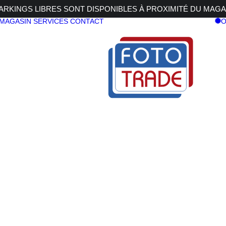
RKINGS LIBRES SONT DISPONIBLES À PROXIMITÉ DU MAGA
 MAGASIN
SERVICES
CONTACT
O
 2,8-4 R LM WR
UJI X-S20 + XF 16-50 2,8-4 R LM WR
FUJI X-S20
50 2,8-4 R