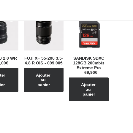
0 2.0 WR
FUJI XF 55-200 3.5-
SANDISK SDXC
,00
€
4.8 R OIS
699,00
€
128GB 200mb/s
Extreme Pro
69,90
€
er 
Ajouter 
 
au 
ier
panier
Ajouter 
au 
panier