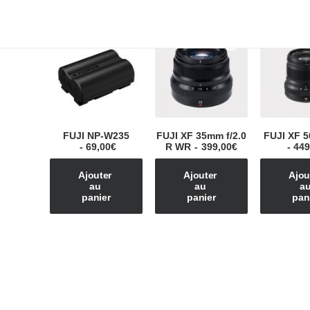
FUJI NP-W235
FUJI XF 35mm f/2.0
FUJI XF 5
69,00
€
R WR
399,00
€
449
Ajouter 
Ajouter 
Ajout
au 
au 
au
panier
panier
pan