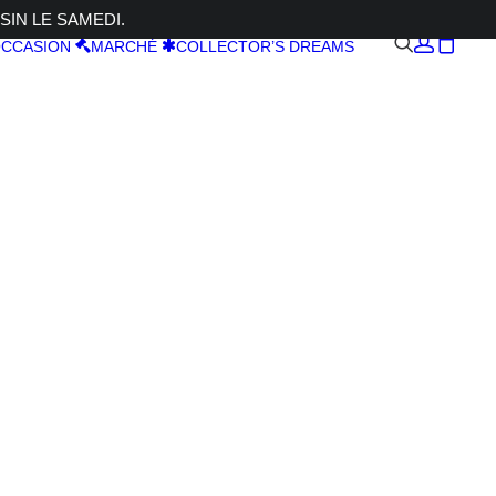
SIN LE SAMEDI.
CCASION
MARCHÉ
COLLECTOR’S DREAMS
 + XF 16-
 LM WR