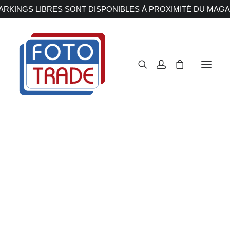
RKINGS LIBRES SONT DISPONIBLES À PROXIMITÉ DU MAGA
APPAREILS PHOTOS
Reflex
Hybride
Compact
Moyen format
OBJECTIFS
Canon
Nikon
Fujifilm
Sony
Irix
Olympus M.ZUIKO
Laowa