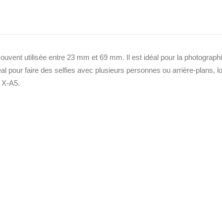
ge. Sélectionnez simplement la vitesse désirée en tournant la bague d
éparties en neuf groupes, dont trois sont asphériques et deux ont un
souvent utilisée entre 23 mm et 69 mm. Il est idéal pour la photograph
l pour faire des selfies avec plusieurs personnes ou arrière-plans, l
m X-A5.