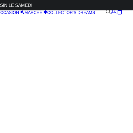
SIN LE SAMEDI.
CCASION
MARCHÉ
COLLECTOR’S DREAMS
+ XC 15-
,6 OIS