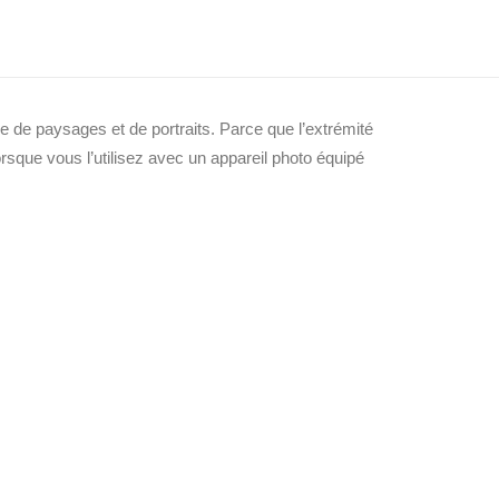
e zoom, puis utilisez votre appareil photo pour le
e dispersion extrêmement faible (ED) afin d’obtenir
ie de paysages et de portraits. Parce que l’extrémité
orsque vous l’utilisez avec un appareil photo équipé