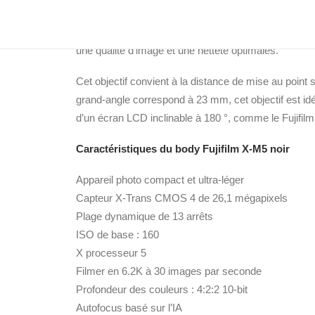
zoomer en douceur et avec précision sur toute la pla
reste. Le XC 15-45 mm est composé de dix lentilles r
une qualité d’image et une netteté optimales.
Cet objectif convient à la distance de mise au point 
grand-angle correspond à 23 mm, cet objectif est idéa
d’un écran LCD inclinable à 180 °, comme le Fujifil
Caractéristiques du body Fujifilm X-M5 noir
Appareil photo compact et ultra-léger
Capteur X-Trans CMOS 4 de 26,1 mégapixels
Plage dynamique de 13 arrêts
ISO de base : 160
X processeur 5
Filmer en 6.2K à 30 images par seconde
Profondeur des couleurs : 4:2:2 10-bit
Autofocus basé sur l’IA