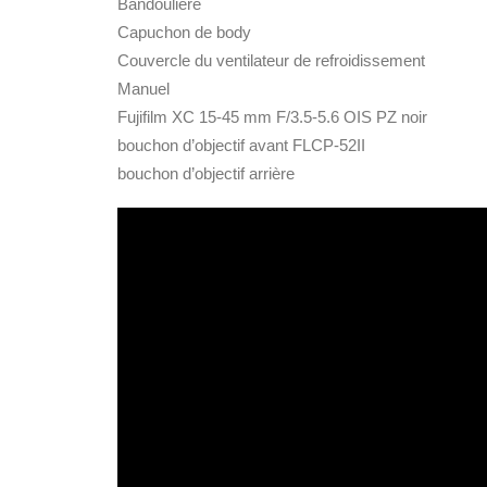
Bandoulière
Capuchon de body
Couvercle du ventilateur de refroidissement
Manuel
Fujifilm XC 15-45 mm F/3.5-5.6 OIS PZ noir
bouchon d’objectif avant FLCP-52II
bouchon d’objectif arrière