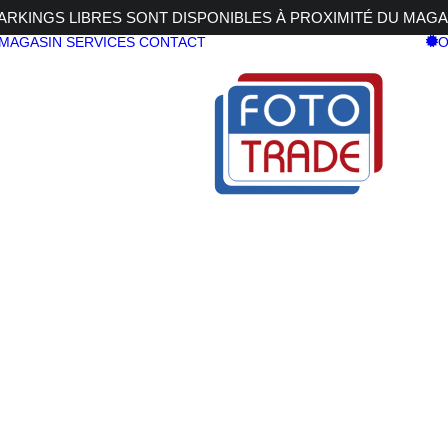
RKINGS LIBRES SONT DISPONIBLES À PROXIMITÉ DU MAGA
 MAGASIN
SERVICES
CONTACT
O
mm 3,5-5,6 OIS PZ NOIR
5 + XC 15-45mm 3,5-5,6 OIS PZ NOIR
FUJI X-M5 
45mm 3,5-5