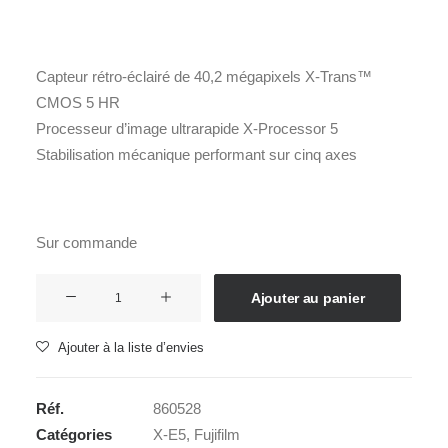
Capteur rétro-éclairé de 40,2 mégapixels X-Trans™
CMOS 5 HR
Processeur d’image ultrarapide X-Processor 5
Stabilisation mécanique performant sur cinq axes
Sur commande
quantité
Ajouter au panier
de
FUJI
Ajouter à la liste d’envies
X-
E5
Réf.
860528
Body
Catégories
X-E5
,
Fujifilm
Silver