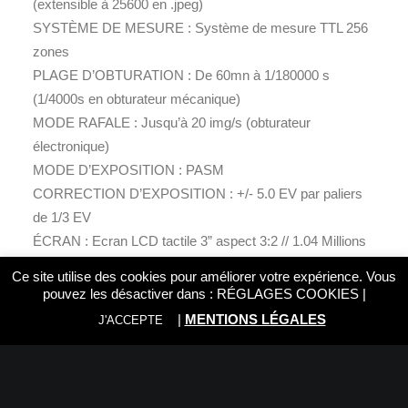
(extensible à 25600 en .jpeg)
SYSTÈME DE MESURE : Système de mesure TTL 256
zones
PLAGE D’OBTURATION : De 60mn à 1/180000 s
(1/4000s en obturateur mécanique)
MODE RAFALE : Jusqu’à 20 img/s (obturateur
électronique)
MODE D’EXPOSITION : PASM
CORRECTION D’EXPOSITION : +/- 5.0 EV par paliers
de 1/3 EV
ÉCRAN : Ecran LCD tactile 3” aspect 3:2 // 1.04 Millions
de points
Ce site utilise des cookies pour améliorer votre expérience. Vous
MISE AU POINT : AF unique, continu et manuel
pouvez les désactiver dans :
RÉGLAGES COOKIES
|
MODES DE PRISE DE VUE
|
MENTIONS LÉGALES
J'ACCEPTE
PROVIA/Standard, Velvia/Vivid, ASTIA/Soft, Classic
Chrome, REALA ACE PRO Neg.Hi, PRO Neg.Std, Black
& White, Black & White+Ye Filter, Black & White+R Filter,
Black & White+G Filter, Sepia, ACROS, ACROS+Ye