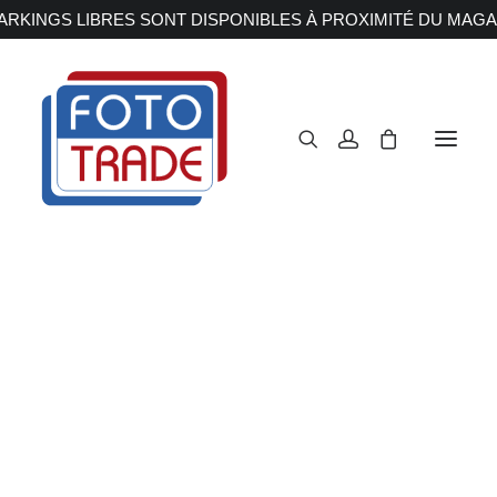
RKINGS LIBRES SONT DISPONIBLES À PROXIMITÉ DU MAGA
APPAREILS PHOTOS
Reflex
Hybride
Compact
Moyen format
OBJECTIFS
Canon
Nikon
Fujifilm
Sony
Irix
Olympus M.ZUIKO
Laowa