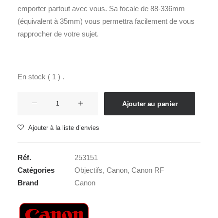
emporter partout avec vous. Sa focale de 88-336mm
(équivalent à 35mm) vous permettra facilement de vous
rapprocher de votre sujet.
En stock ( 1 ) .
quantité
Ajouter au panier
de
CANON
Ajouter à la liste d’envies
RF-
S
Réf.
253151
55-
Catégories
Objectifs
,
Canon
,
Canon RF
210
Brand
Canon
5-
7,1
IS