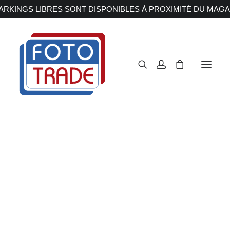
RKINGS LIBRES SONT DISPONIBLES À PROXIMITÉ DU MAGA
APPAREILS PHOTOS
Reflex
Hybride
Compact
Moyen format
OBJECTIFS
Canon
Nikon
Fujifilm
Sony
Irix
Olympus M.ZUIKO
Laowa