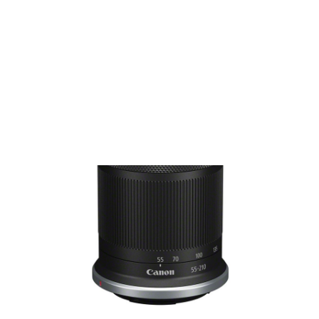
Films Couleur
Films Noir et Blanc
Appareil compact