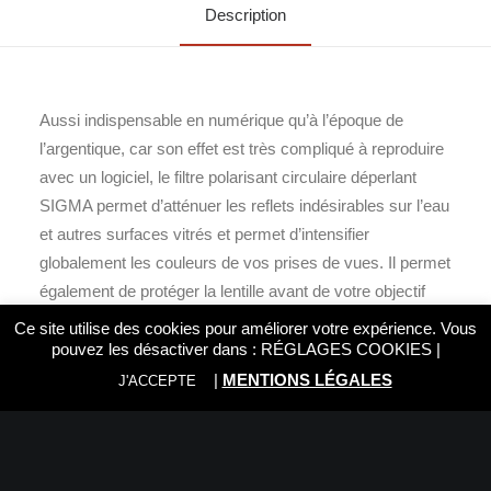
Description
Aussi indispensable en numérique qu’à l’époque de
l’argentique, car son effet est très compliqué à reproduire
avec un logiciel, le filtre polarisant circulaire déperlant
SIGMA permet d’atténuer les reflets indésirables sur l’eau
et autres surfaces vitrés et permet d’intensifier
globalement les couleurs de vos prises de vues. Il permet
également de protéger la lentille avant de votre objectif
des traces de doigts, rayures ou encore des liquides et
Ce site utilise des cookies pour améliorer votre expérience. Vous
graisses qui se voient repoussées par son traitement
pouvez les désactiver dans :
RÉGLAGES COOKIES
|
déperlant.
|
MENTIONS LÉGALES
J'ACCEPTE