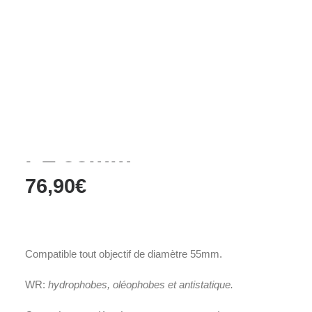
Films Couleur
Films Noir et Blanc
Appareil compact
Accueil
Accessoires
Filtre
Filtre WR CIRCULAR PL 55mm
Filtre WR CIRCULAR
PL 55mm
76,90
€
Compatible tout objectif de diamètre 55mm.
WR:
hydrophobes, oléophobes et a
ntistatique.