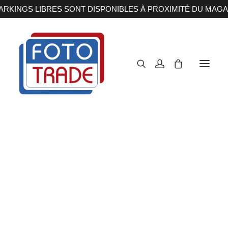
RKINGS LIBRES SONT DISPONIBLES À PROXIMITÉ DU MAGA
APPAREILS PHOTOS
Reflex
Hybride
Compact
Moyen format
OBJECTIFS
Canon
Nikon
Fujifilm
Sony
Irix
Olympus M.ZUIKO
Laowa