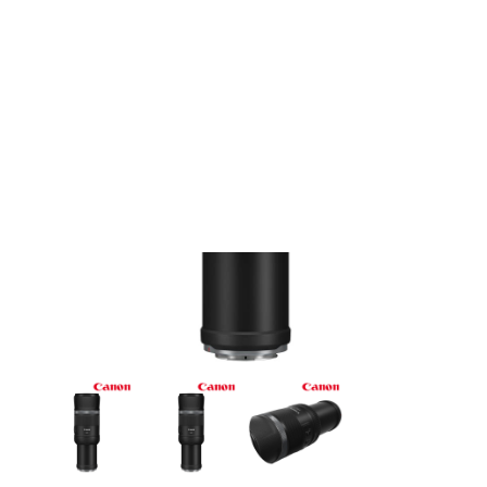
Films Couleur
Films Noir et Blanc
Appareil compact