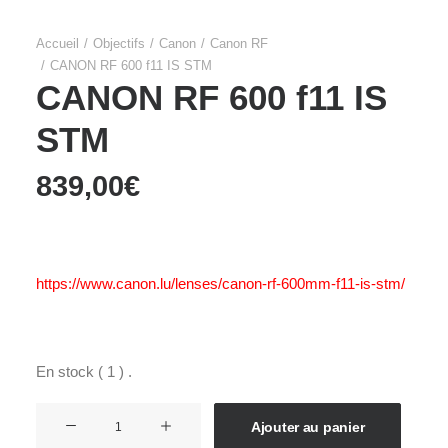
Accueil
Objectifs
Canon
Canon RF
CANON RF 600 f11 IS STM
CANON RF 600 f11 IS
STM
839,00
€
https://www.canon.lu/lenses/canon-rf-600mm-f11-is-stm/
En stock ( 1 ) .
quantité
Ajouter au panier
de