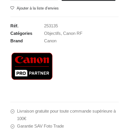
CANON
Ajouter à la liste d’envies
RF
600
Réf.
253135
f11
Catégories
Objectifs
,
Canon RF
IS
Brand
Canon
STM
Livraison gratuite pour toute commande supérieure à
100€
Garantie SAV Foto Trade