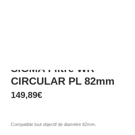
Films Couleur
Films Noir et Blanc
Appareil compact
Accueil
Accessoires
Filtre
SIGMA Filtre WR CIRCULAR PL 82mm
SIGMA Filtre WR
CIRCULAR PL 82mm
149,89
€
Compatible tout objectif de diamètre 82mm.