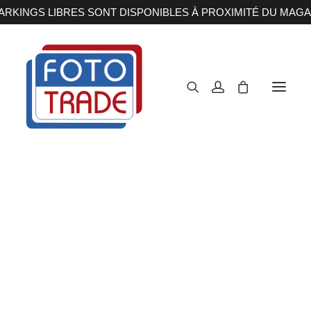
RKINGS LIBRES SONT DISPONIBLES À PROXIMITÉ DU MAGA
APPAREILS PHOTOS
Reflex
Hybride
Compact
Moyen format
OBJECTIFS
Canon
Nikon
Fujifilm
Sony
Irix
Olympus M.ZUIKO
SIGMA Filtre WR
Laowa