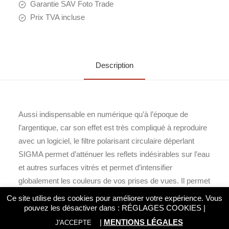
Garantie SAV Foto Trade
Prix TVA incluse
Description
Aussi indispensable en numérique qu’à l’époque de
l’argentique, car son effet est très compliqué à reproduire
avec un logiciel, le filtre polarisant circulaire déperlant
SIGMA permet d’atténuer les reflets indésirables sur l’eau
et autres surfaces vitrés et permet d’intensifier
globalement les couleurs de vos prises de vues. Il permet
également de protéger la lentille avant de votre objectif
Ce site utilise des cookies pour améliorer votre expérience. Vous
des traces de doigts, rayures ou encore des liquides et
pouvez les désactiver dans :
RÉGLAGES COOKIES
|
graisses qui se voient repoussées par son traitement
|
MENTIONS LÉGALES
J'ACCEPTE