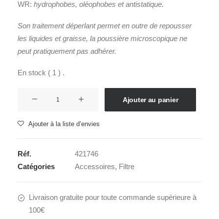
WR:
hydrophobes, oléophobes et a
ntistatique.
Son traitement déperlant permet en outre de repousser
les liquides et graisse
, la poussière microscopique ne
peut pratiquement pas adhérer.
En stock ( 1 ) .
quantité
Ajouter au panier
de
SIGMA
Ajouter à la liste d’envies
Filtre
WR
Réf.
421746
CIRCULAR
Catégories
Accessoires
,
Filtre
PL
82mm
Livraison gratuite pour toute commande supérieure à
100€