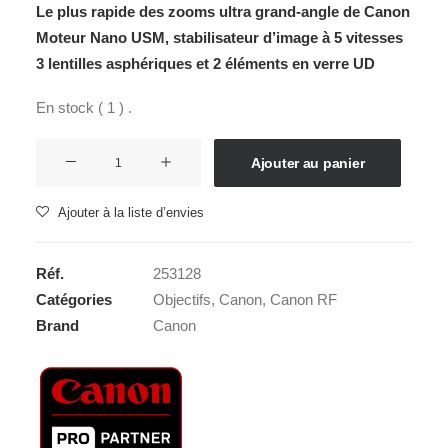
Le plus rapide des zooms ultra grand-angle de Canon
Moteur Nano USM, stabilisateur d’image à 5 vitesses
3 lentilles asphériques et 2 éléments en verre UD
En stock ( 1 ) .
quantité
Ajouter au panier
de
CANON
Ajouter à la liste d’envies
RF
15-
Réf.
253128
35L
Catégories
Objectifs
,
Canon
,
Canon RF
2,8
Brand
Canon
IS
USM