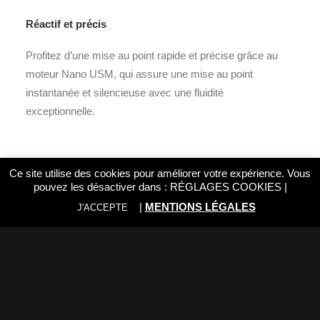
Réactif et précis
Profitez d’une mise au point rapide et précise grâce au
moteur Nano USM, qui assure une mise au point
instantanée et silencieuse avec une fluidité
exceptionnelle.
Ce site utilise des cookies pour améliorer votre expérience. Vous
Caractéristiques principales
pouvez les désactiver dans :
RÉGLAGES COOKIES
|
F2.8: pour des performances optimales en basse lumière
|
MENTIONS LÉGALES
J'ACCEPTE
et une faible profondeur de champ
Stabilisation à 5 vitesses pour des images stables
Lentilles asphériques et éléments en verre UD: pour des
images d’une netteté exceptionnelle
Moteur Nano USM: pour une utilisation fluide, rapide et
silencieuse