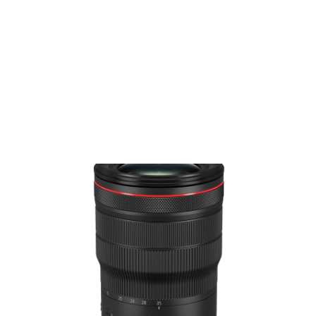
Films Couleur
Films Noir et Blanc
Appareil compact