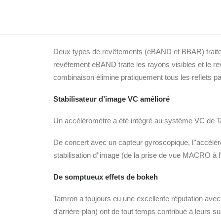
lentille LD (Low Dispersion) qui limite au maximum l
optiques liés à la dispersion sont corrigés sur tous l
performances avec un système flottant qui déplace l
Deux types de revêtements (eBAND et BBAR) traitent l
revêtement eBAND traite les rayons visibles et le r
combinaison élimine pratiquement tous les reflets pa
Stabilisateur d’image VC amélioré
Un accéléromètre a été intégré au système VC de T
De concert avec un capteur gyroscopique, l’ʹaccéléro
stabilisation d’ʹimage (de la prise de vue MACRO à l’i
De somptueux effets de bokeh
Tamron a toujours eu une excellente réputation av
d’arrière-plan) ont de tout temps contribué à leurs