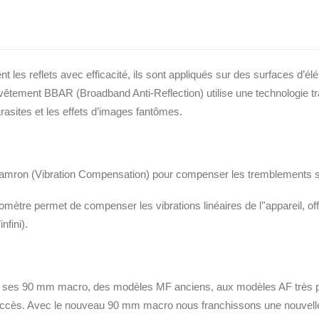
es aberrations chromatiques et deux lentilles XLD (Extra Low Dispers
es axes : de la prise de vue macrophotographique à l’infini. En outre, l
es éléments en fonction de la distance de prise de vue.
es reflets avec efficacité, ils sont appliqués sur des surfaces d’élé
evêtement BBAR (Broadband Anti-Reflection) utilise une technologie tr
rasites et les effets d’images fantômes.
amron (Vibration Compensation) pour compenser les tremblements su
mètre permet de compenser les vibrations linéaires de l’ʹappareil, o
nfini).
ec ses 90 mm macro, des modèles MF anciens, aux modèles AF très pe
 succès. Avec le nouveau 90 mm macro nous franchissons une nouvelle 