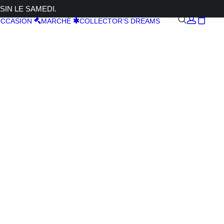
SIN LE SAMEDI.
CCASION
MARCHÉ
COLLECTOR’S DREAMS
 90 2.8