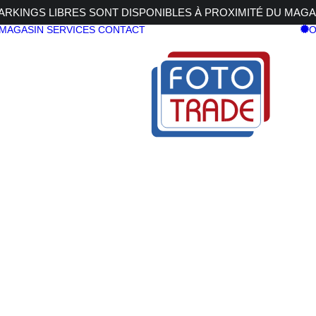
RKINGS LIBRES SONT DISPONIBLES À PROXIMITÉ DU MAGA
 MAGASIN
SERVICES
CONTACT
O
 VC USD
C USD
TAMRON SP
Di VC USD