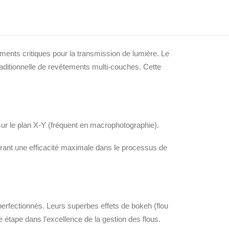
ion) qui accentuent cette correction. Les défauts
a conception optique garantit les meilleures
ments critiques pour la transmission de lumière. Le
aditionnelle de revêtements multi-couches. Cette
r le plan X-Y (fréquent en macrophotographie).
ffrant une efficacité maximale dans le processus de
rfectionnés. Leurs superbes effets de bokeh (flou
étape dans l’excellence de la gestion des flous.