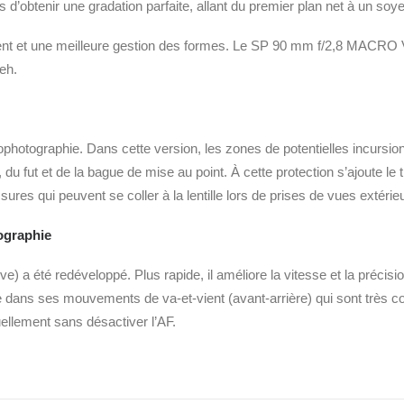
’obtenir une gradation parfaite, allant du premier plan net à un soyeu
ent et une meilleure gestion des formes. Le SP 90 mm f/2,8 MACRO VC
eh.
rophotographie. Dans cette version, les zones de potentielles incursio
 fut et de la bague de mise au point. À cette protection s’ajoute le trai
sures qui peuvent se coller à la lentille lors de prises de vues extérie
ographie
e) a été redéveloppé. Plus rapide, il améliore la vitesse et la précision 
ans ses mouvements de va-et-vient (avant-arrière) qui sont très 
uellement sans désactiver l’AF.