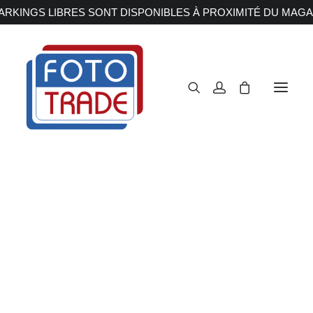
RKINGS LIBRES SONT DISPONIBLES À PROXIMITÉ DU MAGA
APPAREILS PHOTOS
Reflex
Hybride
Compact
Moyen format
OBJECTIFS
Canon
Nikon
Fujifilm
Sony
Irix
Olympus M.ZUIKO
Laowa