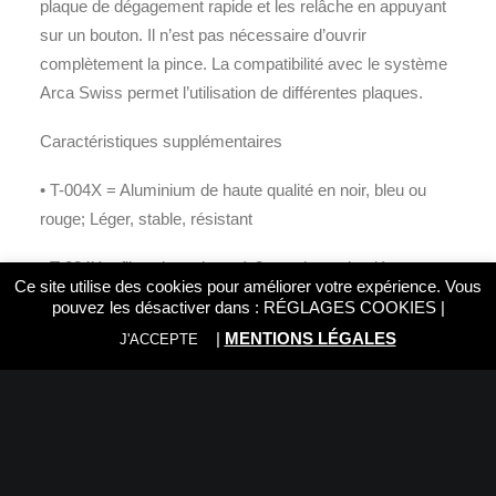
plaque de dégagement rapide et les relâche en appuyant
sur un bouton. Il n’est pas nécessaire d’ouvrir
complètement la pince. La compatibilité avec le système
Arca Swiss permet l’utilisation de différentes plaques.
Caractéristiques supplémentaires
• T-004X = Aluminium de haute qualité en noir, bleu ou
rouge; Léger, stable, résistant
• T-024X = fibre de carbone à 8 couches, ultra léger,
Ce site utilise des cookies pour améliorer votre expérience. Vous
stable, faible vibration
pouvez les désactiver dans :
RÉGLAGES COOKIES
|
|
MENTIONS LÉGALES
J'ACCEPTE
• Pivotable à 180 ° – les pieds peuvent être pliés
complètement de 0 à 180 °, ce qui réduit la taille de
l’emballage et enferme complètement la tête.
• Trois étapes solides de cliquet sur les pieds permettent
une utilisation souple.