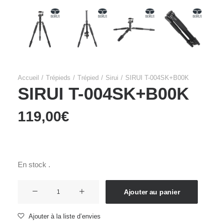
Accueil
Trépieds
Trépied
Sirui
SIRUI T-004SK+B00K
SIRUI T-004SK+B00K
119,00
€
En stock .
quantité
Ajouter au panier
de
SIRUI
Ajouter à la liste d’envies