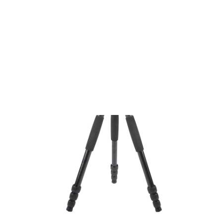
Films Couleur
Films Noir et Blanc
Appareil compact