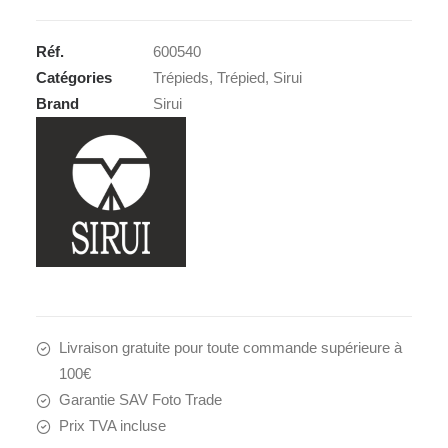
T-
004SK+B00K
Réf.
600540
Catégories
Trépieds
,
Trépied
,
Sirui
Brand
Sirui
Livraison gratuite pour toute commande supérieure à
100€
Garantie SAV Foto Trade
Prix TVA incluse