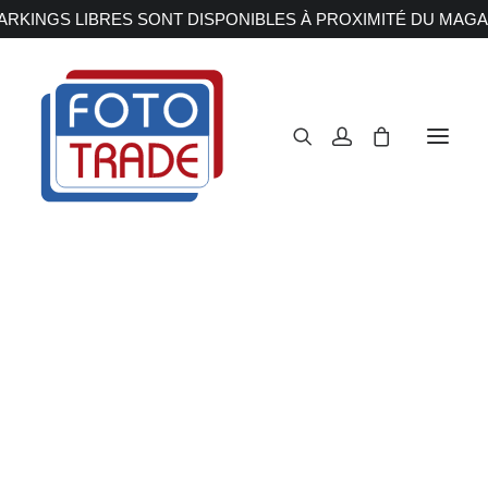
RKINGS LIBRES SONT DISPONIBLES À PROXIMITÉ DU MAGA
APPAREILS PHOTOS
Reflex
Hybride
Compact
Moyen format
OBJECTIFS
Canon
Nikon
Fujifilm
Sony
Irix
Olympus M.ZUIKO
Laowa