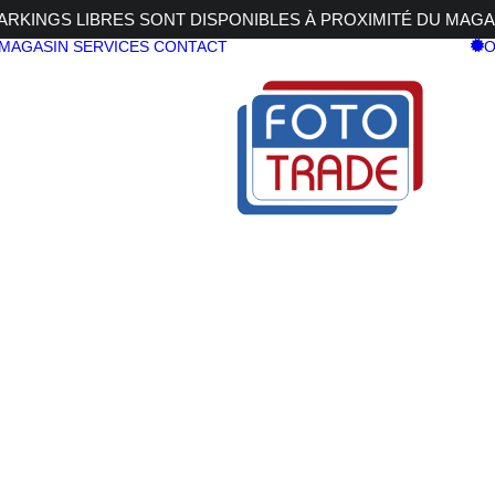
RKINGS LIBRES SONT DISPONIBLES À PROXIMITÉ DU MAGA
 MAGASIN
SERVICES
CONTACT
O
5-6.3 CONTEMPORARY DG 
.3 CONTEMPORARY DG OS HSM
SIGMA 150
f/5-6.3