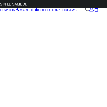
SIN LE SAMEDI.
CCASION
MARCHÉ
COLLECTOR’S DREAMS
OS HSM
-600mm