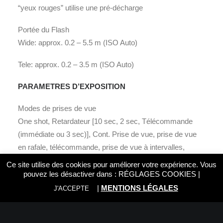
“yeux rouges” utilise une pré-décharge
Portée du Flash
Wide: approx. 0.2 – 5.5 m (ISO Auto)
Tele: approx. 0.2 – 3.5 m (ISO Auto)
PARAMETRES D’EXPOSITION
Modes de prises de vue
One shot, Retardateur [10 sec, 2 sec, Télécommande
(immédiate ou 3 sec)], Cont. Prise de vue, prise de vue
en rafale, télécommande, prise de vue à intervalles,
support automatique
Ce site utilise des cookies pour améliorer votre expérience. Vous
pouvez les désactiver dans :
RÉGLAGES COOKIES
|
Temps de démarrage: env. 1,5 sec
|
MENTIONS LÉGALES
J'ACCEPTE
Patte de temps de déclenchement: env. 0,008 s