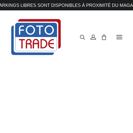
RKINGS LIBRES SONT DISPONIBLES À PROXIMITÉ DU MAGA
APPAREILS PHOTOS
Reflex
Hybride
Compact
Moyen format
OBJECTIFS
Canon
Nikon
Fujifilm
Sony
Irix
Olympus M.ZUIKO
Laowa