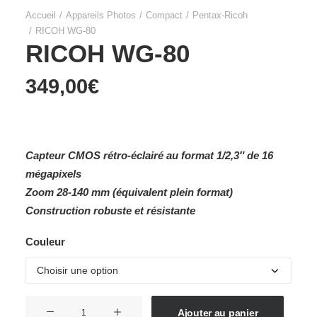
Accueil
Appareils Photos
Compact
Pentax-Ricoh
RICOH WG-80
RICOH WG-80
349,00
€
Capteur CMOS rétro-éclairé au format 1/2,3″ de 16
mégapixels
Zoom 28-140 mm (équivalent plein format)
Construction robuste et résistante
Couleur
quantité
Ajouter au panier