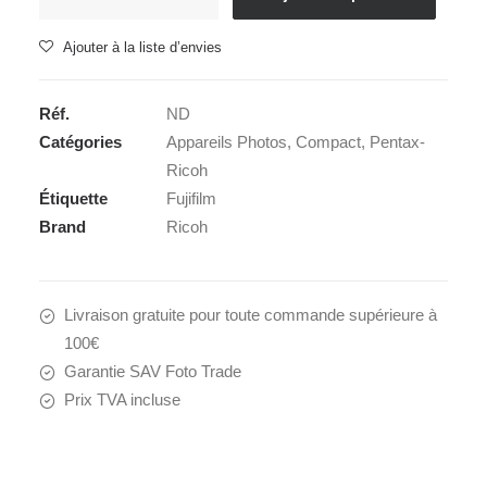
de
RICOH
Ajouter à la liste d’envies
WG-
80
Réf.
ND
Catégories
Appareils Photos
,
Compact
,
Pentax-
Ricoh
Étiquette
Fujifilm
Brand
Ricoh
Livraison gratuite pour toute commande supérieure à
100€
Garantie SAV Foto Trade
Prix TVA incluse