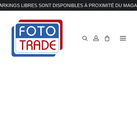
RKINGS LIBRES SONT DISPONIBLES À PROXIMITÉ DU MAGA
APPAREILS PHOTOS
Reflex
Hybride
Compact
Moyen format
OBJECTIFS
Canon
Nikon
Fujifilm
Sony
Irix
Olympus M.ZUIKO
Laowa