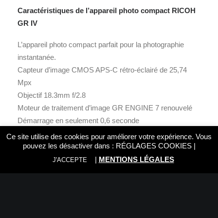
Caractéristiques de l’appareil photo compact RICOH
GR IV
L’appareil photo compact parfait pour la photographie
instantanée.
Capteur d’image CMOS APS-C rétro-éclairé de 25,74
Mpx
Objectif 18.3mm f/2.8
Moteur de traitement d’image GR ENGINE 7 renouvelé
Démarrage en seulement 0,6 seconde
Mise au point rapide et autofocus précis
Ce site utilise des cookies pour améliorer votre expérience. Vous
Mécanisme SR (Shake Reduction) à cinq axes
pouvez les désactiver dans :
RÉGLAGES COOKIES
|
Nouveau mode d’exposition : Snap Distance-Priority AE
|
MENTIONS LÉGALES
J'ACCEPTE
(Sn)
Nouveau mode cinéma pour créer une atmosphère
nostalgique
Nouvelle batterie DB-120 avec une plus grande