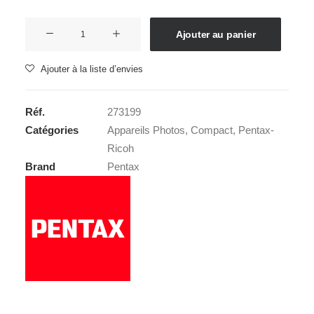
quantité
Ajouter au panier
de
RICOH
Ajouter à la liste d’envies
GR
IV
Réf.
273199
Catégories
Appareils Photos
,
Compact
,
Pentax-
Ricoh
Brand
Pentax