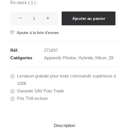
En stock ( 1 ) .
quantité
Ajouter au panier
de
NIKON
Ajouter à la liste d’envies
Z8
Body
Réf.
271697
Catégories
Appareils Photos
,
Hybride
,
Nikon
,
Z8
Livraison gratuite pour toute commande supérieure à
100€
Garantie SAV Foto Trade
Prix TVA incluse
Description