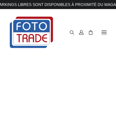
RKINGS LIBRES SONT DISPONIBLES À PROXIMITÉ DU MAGA
APPAREILS PHOTOS
Reflex
Hybride
Compact
Moyen format
OBJECTIFS
Canon
Nikon
Fujifilm
Sony
Irix
Olympus M.ZUIKO
Laowa