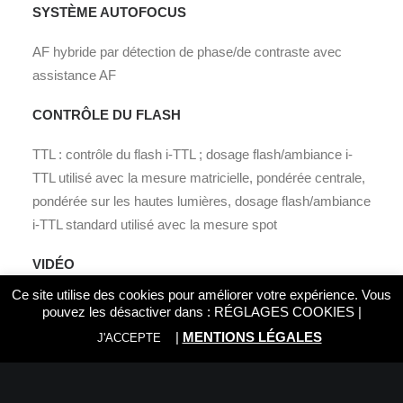
SYSTÈME AUTOFOCUS
AF hybride par détection de phase/de contraste avec
assistance AF
CONTRÔLE DU FLASH
TTL : contrôle du flash i-TTL ; dosage flash/ambiance i-
TTL utilisé avec la mesure matricielle, pondérée centrale,
pondérée sur les hautes lumières, dosage flash/ambiance
i-TTL standard utilisé avec la mesure spot
VIDÉO
Ce site utilise des cookies pour améliorer votre expérience. Vous
Taille dʼimage (pixels) et cadence de prise de vue
pouvez les désactiver dans :
RÉGLAGES COOKIES
|
7680 × 4320 (8K UHD) : 30p (progressif)/25p/24p, 3840 ×
|
MENTIONS LÉGALES
J'ACCEPTE
2160 (4K UHD) : 120p/100p/60p/50p/30p/25p/24p, 1920 ×
1080 : 120p/100p/60p/50p/30p/25p/24p***