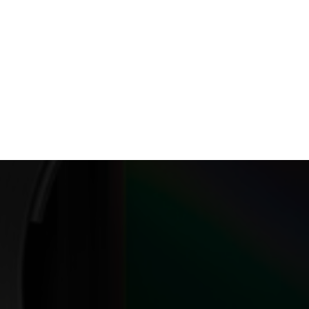
Films Couleur
Films Noir et Blanc
Appareil compact
Accueil
Appareils Photos
Hybride
Nikon
Z8
NIKON Z8 Body