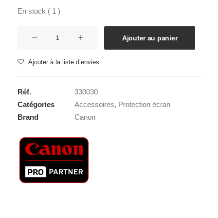
En stock ( 1 )
quantité
Ajouter au panier
de
MAS
Ajouter à la liste d’envies
CANON
EOS
Réf.
330030
6D
Catégories
Accessoires
,
Protection écran
MK
Brand
Canon
II