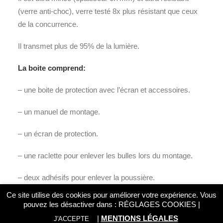
(verre anti-choc), verre testé 8x plus résistant que ceux
de la concurrence.
Il transmet plus de 95% de la lumière.
La boite comprend:
– une boite de protection avec l’écran et accessoires.
– un manuel de montage.
– un écran de protection.
– une raclette pour enlever les bulles lors du montage.
– deux adhésifs pour enlever la poussière.
Ce site utilise des cookies pour améliorer votre expérience. Vous
– une lingette de nettoyage.
pouvez les désactiver dans :
RÉGLAGES COOKIES
|
|
MENTIONS LÉGALES
J'ACCEPTE
– un tissu microfibre.