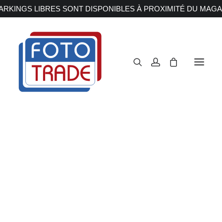
RKINGS LIBRES SONT DISPONIBLES À PROXIMITÉ DU MAGA
APPAREILS PHOTOS
Reflex
Hybride
Compact
Moyen format
OBJECTIFS
Canon
Nikon
Fujifilm
Sony
Irix
Olympus M.ZUIKO
Laowa