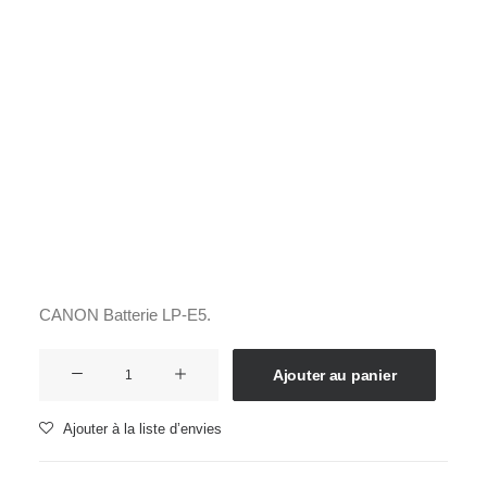
Films Couleur
Films Noir et Blanc
Appareil compact
Accueil
Accessoires
Batteries
LP-E5
LP-E5
49,01
€
CANON Batterie LP-E5.
quantité
Ajouter au panier
de
LP-
Ajouter à la liste d’envies
E5