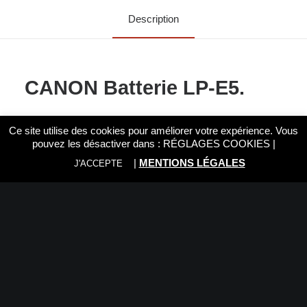
Description
CANON Batterie LP-E5.
Compatible Reflex CANON EOS 1000D, EOS 450D et
Ce site utilise des cookies pour améliorer votre expérience. Vous
EOS 500D.
pouvez les désactiver dans :
RÉGLAGES COOKIES
|
|
MENTIONS LÉGALES
J'ACCEPTE
Nous vous recommandons:
Rien trouvé.