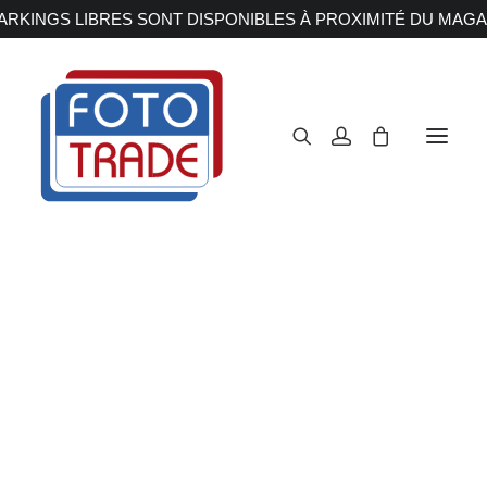
RKINGS LIBRES SONT DISPONIBLES À PROXIMITÉ DU MAGA
APPAREILS PHOTOS
Reflex
Hybride
Compact
Moyen format
OBJECTIFS
Canon
Nikon
Fujifilm
Sony
Irix
Olympus M.ZUIKO
Laowa