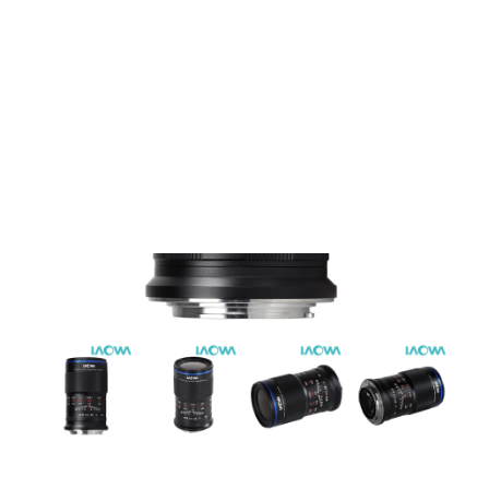
Films Couleur
Films Noir et Blanc
Appareil compact