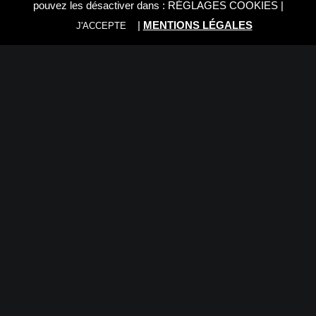
pouvez les désactiver dans :
RÉGLAGES COOKIES
|
|
MENTIONS LÉGALES
J'ACCEPTE
Caractéristiques :
Poids : 335g
Rapport de grossissement : 2:1
Diamètre de filtre compatible : 52mm
Motorisation AF : Non
Mise au point : Manuelle (MF)
Type d’objectif : Focale fixe
Ouverture maximale : F2.8
Ouverture minimale : F22
Nombre de lamelles : 9
Distance minimale de mise au point : 17cm
Plage d’ouvertures : F2.8-F22