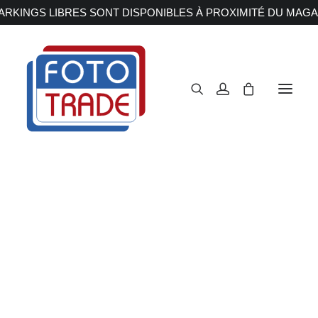
RKINGS LIBRES SONT DISPONIBLES À PROXIMITÉ DU MAGA
APPAREILS PHOTOS
Reflex
Hybride
Compact
Moyen format
OBJECTIFS
Canon
Nikon
Fujifilm
Sony
Irix
Olympus M.ZUIKO
Laowa