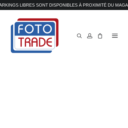
RKINGS LIBRES SONT DISPONIBLES À PROXIMITÉ DU MAGA
APPAREILS PHOTOS
Reflex
Hybride
Compact
Moyen format
OBJECTIFS
Canon
Nikon
Fujifilm
Sony
Irix
Olympus M.ZUIKO
Laowa