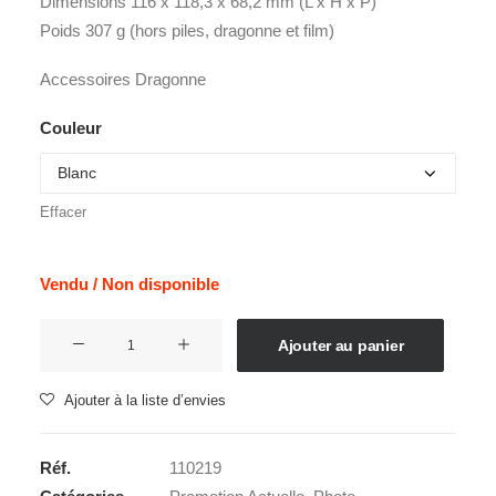
Dimensions 116 x 118,3 x 68,2 mm (L x H x P)
Poids 307 g (hors piles, dragonne et film)
Accessoires Dragonne
Couleur
Effacer
Vendu / Non disponible
quantité
Ajouter au panier
de
INSTAX
Ajouter à la liste d’envies
MINI
8
Réf.
110219