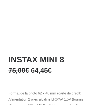
Films Couleur
Films Noir et Blanc
Appareil compact
Accueil
Photo Instantanée
Appareils
INSTAX MINI 8
INSTAX MINI 8
Le
Le
75,00
€
64,45
€
prix
prix
initial
actuel
était :
est :
75,00€.
64,45€.
Format de la photo 62 x 46 mm (carte de crédit)
Alimentation 2 piles alcaline LR6/AA 1,5V (fournis)