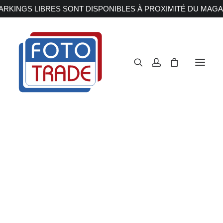
RKINGS LIBRES SONT DISPONIBLES À PROXIMITÉ DU MAGA
APPAREILS PHOTOS
Reflex
Hybride
Compact
Moyen format
OBJECTIFS
Canon
Nikon
Fujifilm
Sony
Irix
Olympus M.ZUIKO
Laowa