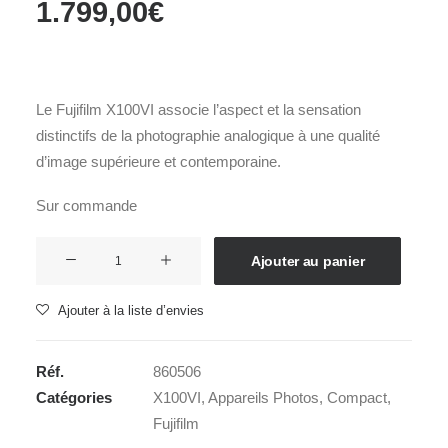
1.799,00
€
Le Fujifilm X100VI associe l’aspect et la sensation
distinctifs de la photographie analogique à une qualité
d’image supérieure et contemporaine.
Sur commande
quantité
Ajouter au panier
de
FUJIFILM
Ajouter à la liste d’envies
X100VI
Noir
Réf.
860506
Catégories
X100VI
,
Appareils Photos
,
Compact
,
Fujifilm