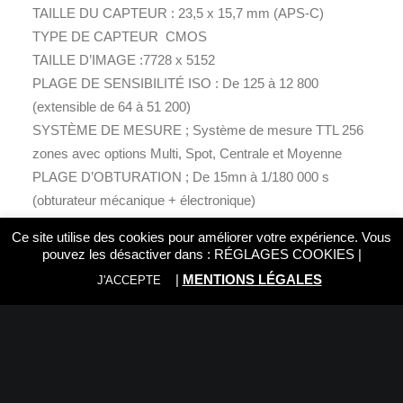
TAILLE DU CAPTEUR : 23,5 x 15,7 mm (APS-C)
TYPE DE CAPTEUR CMOS
TAILLE D’IMAGE :7728 x 5152
PLAGE DE SENSIBILITÉ ISO : De 125 à 12 800
(extensible de 64 à 51 200)
SYSTÈME DE MESURE ; Système de mesure TTL 256
zones avec options Multi, Spot, Centrale et Moyenne
PLAGE D’OBTURATION ; De 15mn à 1/180 000 s
(obturateur mécanique + électronique)
MODE RAFALE ; Env. 20 i/s (obturateur électronique)
Ce site utilise des cookies pour améliorer votre expérience. Vous
MODE D’EXPOSITION ; PASM
pouvez les désactiver dans :
RÉGLAGES COOKIES
|
CORRECTION D’EXPOSITION : +/-5 EV par paliers de
|
MENTIONS LÉGALES
J'ACCEPTE
1/3 EV
ÉCRAN : 3,0 pouces tactile aspect 3:2 // 1,62 Millions de
points // Inclinable sur 2 axes
MISE AU POINT : AF unique et continu, et manuel avec
assistance