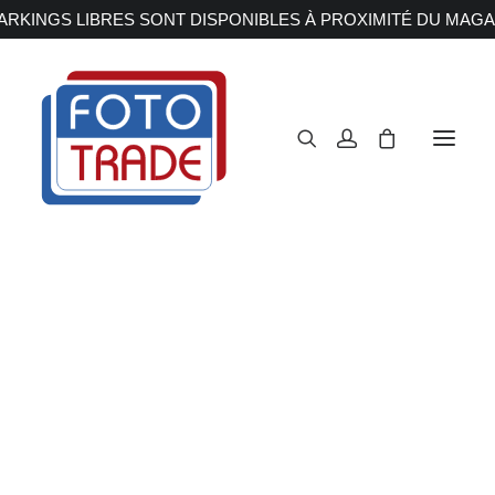
RKINGS LIBRES SONT DISPONIBLES À PROXIMITÉ DU MAGA
APPAREILS PHOTOS
Reflex
Hybride
Compact
Moyen format
OBJECTIFS
Canon
Nikon
Fujifilm
Sony
Irix
Olympus M.ZUIKO
SIGMA filtre WR
Laowa