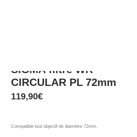
Films Couleur
Films Noir et Blanc
Appareil compact
Accueil
Accessoires
Filtre
SIGMA filtre WR CIRCULAR PL 72mm
SIGMA filtre WR
CIRCULAR PL 72mm
119,90
€
Compatible tout objectif de diamètre 72mm.