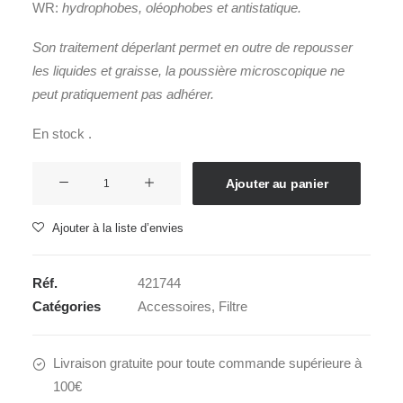
WR:
hydrophobes, oléophobes et a
ntistatique.
Son traitement déperlant permet en outre de repousser
les liquides et graisse
, la poussière microscopique ne
peut pratiquement pas adhérer.
En stock .
quantité
Ajouter au panier
de
SIGMA
Ajouter à la liste d’envies
filtre
WR
Réf.
421744
CIRCULAR
Catégories
Accessoires
,
Filtre
PL
72mm
Livraison gratuite pour toute commande supérieure à
100€