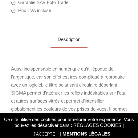
Garantie SAV Foto Trade
Prix TVA incluse
Description
Aussi indispensable en numérique qu’à l’époque de
l’argentique, car son effet est très compliqué à reproduire
avec un logiciel, le filtre polarisant circulaire déperlant
SIGMA permet d’atténuer les reflets indésirables sur l’eau
et autres surfaces vitrés et permet d’intensifier
globalement les couleurs de vos prises de vues. Il permet
également de protéger la lentille avant de votre objectif
Ce site utilise des cookies pour améliorer votre expérience. Vous
des traces de doigts, rayures ou encore des liquides et
pouvez les désactiver dans :
RÉGLAGES COOKIES
|
graisses qui se voient repoussées par son traitement
|
MENTIONS LÉGALES
J'ACCEPTE