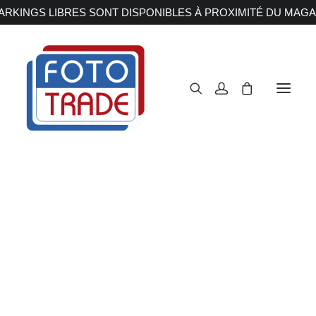
RKINGS LIBRES SONT DISPONIBLES À PROXIMITÉ DU MAGA
APPAREILS PHOTOS
Reflex
Hybride
Compact
Moyen format
OBJECTIFS
Canon
Nikon
Fujifilm
Sony
Irix
Olympus M.ZUIKO
Laowa