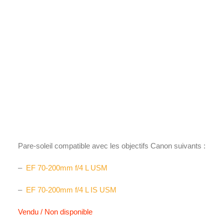
Films Couleur
Films Noir et Blanc
Appareil compact
Accueil
Accessoires
Pare-soleil
ET-74
ET-74
39,90
€
Pare-soleil compatible avec les objectifs Canon suivants :
–
EF 70-200mm f/4 L USM
–
EF 70-200mm f/4 L IS USM
Vendu / Non disponible