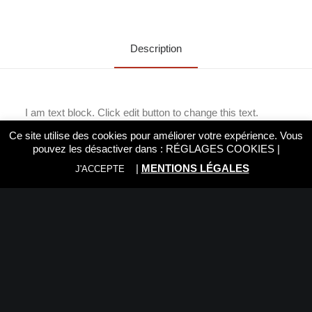
Description
I am text block. Click edit button to change this text.
Lorem ipsum dolor sit amet, consectetur adipiscing elit.
Ce site utilise des cookies pour améliorer votre expérience. Vous
Ut elit tellus, luctus nec ullamcorper mattis, pulvinar
dapibus leo.
pouvez les désactiver dans :
RÉGLAGES COOKIES
|
|
MENTIONS LÉGALES
J'ACCEPTE
Nous vous recommandons:
Rien trouvé.