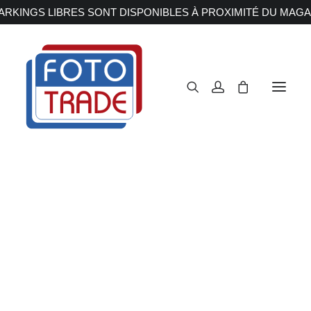
RKINGS LIBRES SONT DISPONIBLES À PROXIMITÉ DU MAGA
APPAREILS PHOTOS
Reflex
Hybride
Compact
Moyen format
OBJECTIFS
Canon
Nikon
Fujifilm
Sony
Irix
Olympus M.ZUIKO
Laowa