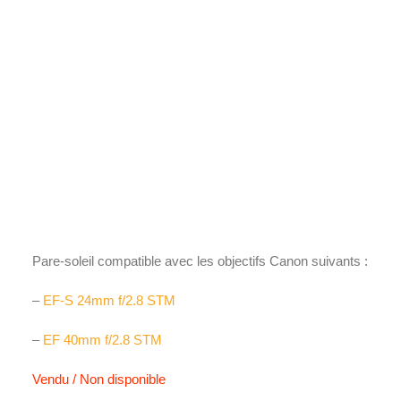
Films Couleur
Films Noir et Blanc
Appareil compact
Accueil
Accessoires
Pare-soleil
ES-52
ES-52
24,90
€
Pare-soleil compatible avec les objectifs Canon suivants :
–
EF-S 24mm f/2.8 STM
–
EF 40mm f/2.8 STM
Vendu / Non disponible