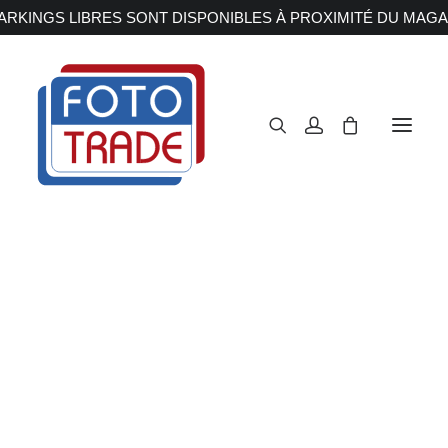
RKINGS LIBRES SONT DISPONIBLES À PROXIMITÉ DU MAGA
APPAREILS PHOTOS
Reflex
Hybride
Compact
Moyen format
OBJECTIFS
Canon
Nikon
Fujifilm
Sony
Irix
Olympus M.ZUIKO
Laowa