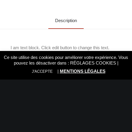
Description
I am text block. Click edit button to change this text.
Lorem ipsum dolor sit amet, consectetur adipiscing elit.
Ce site utilise des cookies pour améliorer votre expérience. Vous
Ut elit tellus, luctus nec ullamcorper mattis, pulvinar
dapibus leo.
pouvez les désactiver dans :
RÉGLAGES COOKIES
|
|
MENTIONS LÉGALES
J'ACCEPTE
Nous vous recommandons:
Rien trouvé.