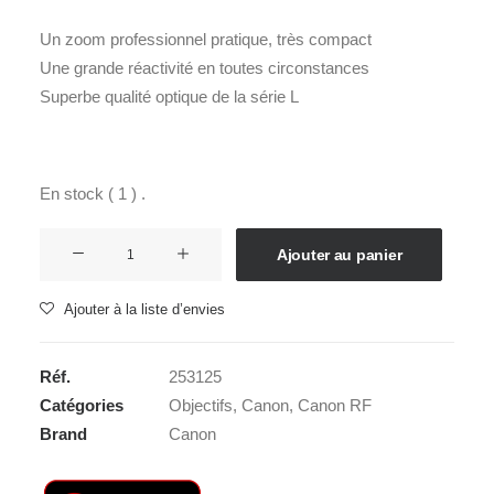
Un zoom professionnel pratique, très compact
Une grande réactivité en toutes circonstances
Superbe qualité optique de la série L
En stock ( 1 ) .
quantité
Ajouter au panier
de
CANON
Ajouter à la liste d’envies
RF
70-
Réf.
253125
200
Catégories
Objectifs
,
Canon
,
Canon RF
2,8L
Brand
Canon
IS
USM