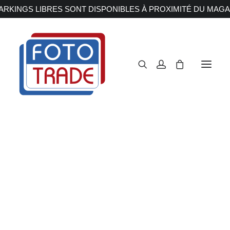
RKINGS LIBRES SONT DISPONIBLES À PROXIMITÉ DU MAGA
APPAREILS PHOTOS
Reflex
Hybride
Compact
Moyen format
OBJECTIFS
Canon
Nikon
Fujifilm
Sony
Irix
Olympus M.ZUIKO
Laowa