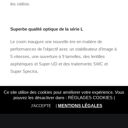
les vidéos.
Superbe qualité optique de la série L
Le zoom inaugure une nouvelle ère en matière de
performances de l’objectif avec un stabilisateur d’image à
5 vitesses, une ouverture à 9 lamelles, des lentilles
asphériques et Super UD et des traitements SWC et
Super Spectra.
Ce site utilise des cookies pour améliorer votre expérience. Vous
Caractéristiques:
pouvez les désactiver dans :
RÉGLAGES COOKIES
|
|
MENTIONS LÉGALES
J'ACCEPTE
F2.8: pour d’excellentes performances en basse lumière
et une faible profondeur de champ
Double moteur Nano USM: pour une mise au point