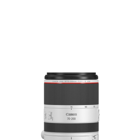
Films Couleur
Films Noir et Blanc
Appareil compact