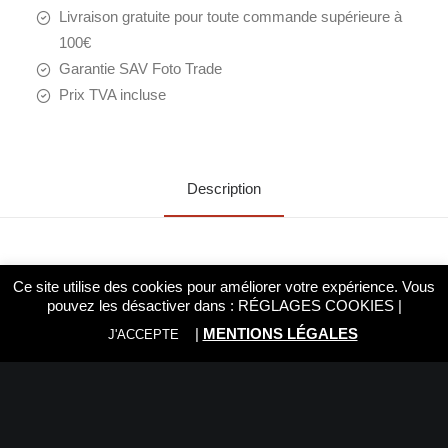
Livraison gratuite pour toute commande supérieure à
100€
Garantie SAV Foto Trade
Prix TVA incluse
Description
I am text block. Click edit button to change this text.
Ce site utilise des cookies pour améliorer votre expérience. Vous
Lorem ipsum dolor sit amet, consectetur adipiscing elit.
pouvez les désactiver dans :
RÉGLAGES COOKIES
|
Ut elit tellus, luctus nec ullamcorper mattis, pulvinar
dapibus leo.
|
MENTIONS LÉGALES
J'ACCEPTE