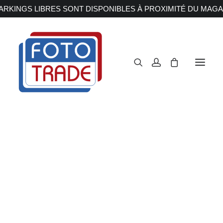
RKINGS LIBRES SONT DISPONIBLES À PROXIMITÉ DU MAGA
APPAREILS PHOTOS
Reflex
Hybride
Compact
Moyen format
OBJECTIFS
Canon
Nikon
Fujifilm
Sony
Irix
Olympus M.ZUIKO
Laowa