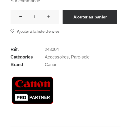
Sur commande
quantité
Ajouter au panier
de
CANON
Ajouter à la liste d’envies
ET-
65B
Réf.
243004
Catégories
Accessoires
,
Pare-soleil
Brand
Canon