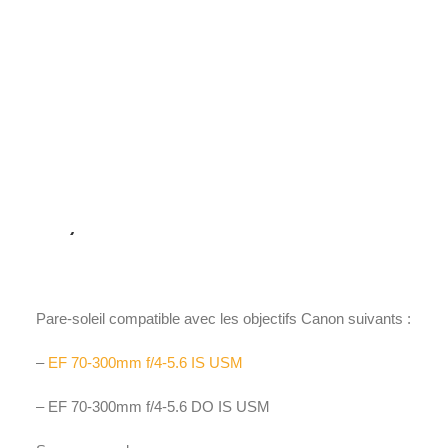
Films Couleur
Films Noir et Blanc
Appareil compact
Accueil
Accessoires
Pare-soleil
CANON ET-65B
CANON ET-65B
52,00
€
Pare-soleil compatible avec les objectifs Canon suivants :
–
EF 70-300mm f/4-5.6 IS USM
– EF 70-300mm f/4-5.6 DO IS USM