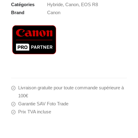
Catégories
Hybride
,
Canon
,
EOS R8
RF
Brand
Canon
24-
50
3,5-
6,3
IS
STM
Livraison gratuite pour toute commande supérieure à
100€
Garantie SAV Foto Trade
Prix TVA incluse