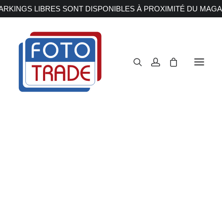
RKINGS LIBRES SONT DISPONIBLES À PROXIMITÉ DU MAGA
APPAREILS PHOTOS
Reflex
Hybride
Compact
Moyen format
OBJECTIFS
Canon
Nikon
Fujifilm
Sony
Irix
Olympus M.ZUIKO
Laowa