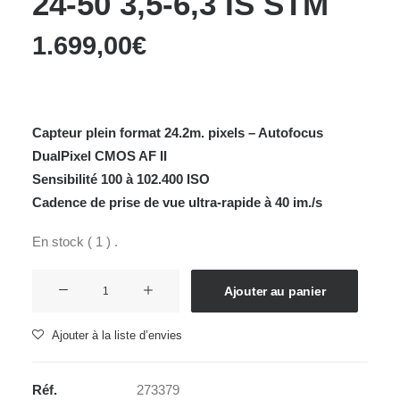
24-50 3,5-6,3 IS STM
1.699,00
€
Capteur plein format 24.2m. pixels – Autofocus
DualPixel CMOS AF II
Sensibilité 100 à 102.400 ISO
Cadence de prise de vue ultra-rapide à 40 im./s
En stock ( 1 ) .
quantité
Ajouter au panier
de
CANON
Ajouter à la liste d’envies
EOS
R8
Réf.
273379
+