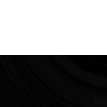
Films Couleur
Films Noir et Blanc
Appareil compact