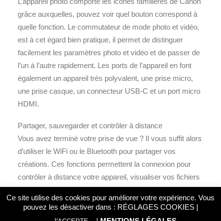
L’appareil photo comporte les icônes familières de Canon
grâce auxquelles, pouvez voir quel bouton correspond à
quelle fonction. Le commutateur de mode photo et vidéo,
est à cet égard bien pratique, il permet de distinguer
facilement les paramètres photo et vidéo et de passer de
l’un à l’autre rapidement. Les ports de l’appareil en font
également un appareil très polyvalent, une prise micro,
une prise casque, un connecteur USB-C et un port micro
HDMI.
Partager, sauvegarder et contrôler à distance
Vous avez terminé votre prise de vue ? Il vous suffit alors
d’utiliser le WiFi ou le Bluetooth pour partager vos
créations. Ces fonctions permettent la connexion pour
contrôler à distance votre appareil, visualiser vos fichiers
ou partager avec vos clients ou vos proches.
Ce site utilise des cookies pour améliorer votre expérience. Vous
pouvez les désactiver dans :
RÉGLAGES COOKIES
|
Caractéristiques du Canon Canon EOS R8 :
|
MENTIONS LÉGALES