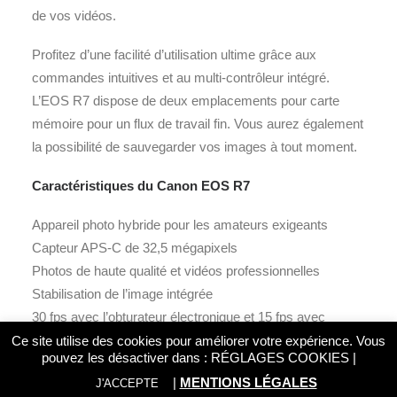
de vos vidéos.
Profitez d’une facilité d’utilisation ultime grâce aux
commandes intuitives et au multi-contrôleur intégré.
L’EOS R7 dispose de deux emplacements pour carte
mémoire pour un flux de travail fin. Vous aurez également
la possibilité de sauvegarder vos images à tout moment.
Caractéristiques du Canon EOS R7
Appareil photo hybride pour les amateurs exigeants
Capteur APS-C de 32,5 mégapixels
Photos de haute qualité et vidéos professionnelles
Stabilisation de l’image intégrée
30 fps avec l’obturateur électronique et 15 fps avec
l’obturateur mécanique
Ce site utilise des cookies pour améliorer votre expérience. Vous
pouvez les désactiver dans :
RÉGLAGES COOKIES
|
Jusqu’à 30 images/s en mode rafale RAW dédié sans
|
MENTIONS LÉGALES
J'ACCEPTE
recadrage (selon les réglages, l’objectif et la carte