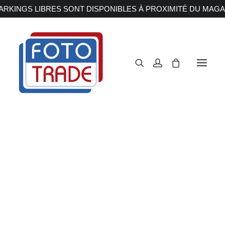
RKINGS LIBRES SONT DISPONIBLES À PROXIMITÉ DU MAGA
APPAREILS PHOTOS
Reflex
Hybride
Compact
Moyen format
OBJECTIFS
Canon
Nikon
Fujifilm
Sony
Irix
Olympus M.ZUIKO
Laowa