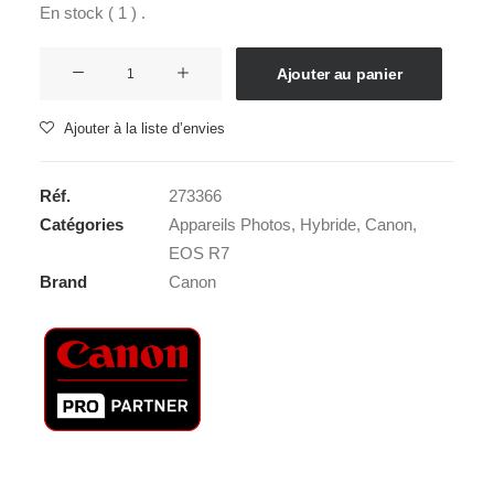
En stock ( 1 ) .
quantité
Ajouter au panier
de
CANON
Ajouter à la liste d’envies
EOS
R7
Réf.
273366
Body
Catégories
Appareils Photos
,
Hybride
,
Canon
,
EOS R7
Brand
Canon