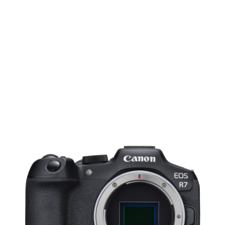
Films Couleur
Films Noir et Blanc
Appareil compact